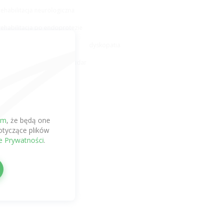
rehabilitacja neurologiczna
rehabilitacja po endoprotezie
rehabilitacja ortopedyczna
dyskopatia
wczesna rehabilitacja
udar
em
, że będą one
tyczące plików
ce Prywatności
.