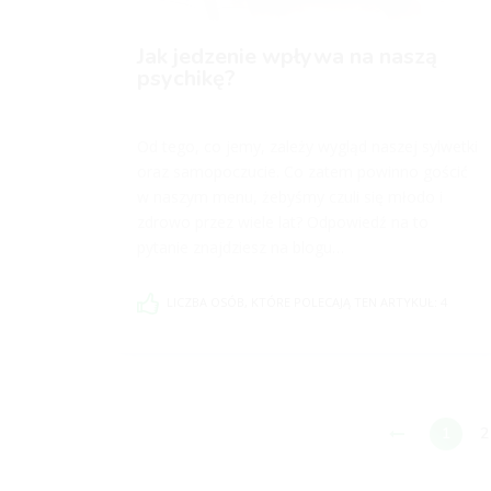
Jak jedzenie wpływa na naszą
psychikę?
Od tego, co jemy, zależy wygląd naszej sylwetki
oraz samopoczucie. Co zatem powinno gościć
w naszym menu, żebyśmy czuli się młodo i
zdrowo przez wiele lat? Odpowiedź na to
pytanie znajdziesz na blogu
SprawdzonyFizjoterapueta.pl!
LICZBA OSÓB, KTÓRE POLECAJĄ TEN ARTYKUŁ: 4
1
2