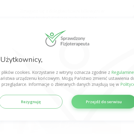
Zmagasz się z dolegliwościami bólowymi w
obrębie biodra? Podczas ruchu słyszysz
trzeszczenie? Być może zmagasz się z
problemem biodra trzaskającego. Jak leczyć to
schorzenie? Dowiedz się z lektury artykuły na
blogu sprawdzonyfizjoterapeuta.pl
LICZBA OSÓB, KTÓRE POLECAJĄ TEN ARTYKUŁ: 5
Użytkownicy,
z plików cookies. Korzystanie z witryny oznacza zgodnie z
Regulamin
aństwa urządzeniu końcowym. Mogą Państwo zmienić ustawienia do
 przeglądarce. Informacje o zbieranych danych znajdują się w
Polity
Rezygnuję
Przejdź do serwisu