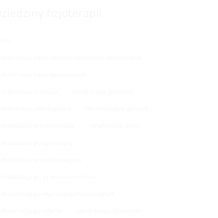
ziedziny fizjoterapii
Inne
rehabilitacja osób niepełnosprawnych intelektualnie
rehabilitacja osób niewidomych
rehabilitacja ruchowa
rehabilitacja sportowa
rehabilitacja onkologiczna
rehabilitacja w geriatrii
rehabilitacja w położnictwie
rehabilitacja dzieci
rehabilitacja pooperacyjna
rehabilitacja przedoperacyjna
rehabilitacja po przerwaniu rdzenia
rehabilitacja po wypadku komunikacyjnym
rehabilitacja po udarze
rehabilitacja dyskopatii