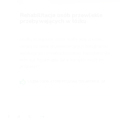
Rehabilitacja osób przewlekle
przebywających w łóżku
Osoby przewlekle chore, które leżą w łóżku,
cierpią na wiele współistniejących dolegliwości
wynikających z unieruchomienia. Ratunkiem dla
nich jest fizjoterapia. Jakie korzyści może im
przynieść?
LICZBA OSÓB, KTÓRE POLECAJĄ TEN ARTYKUŁ: 24
3
4
5