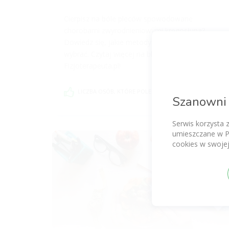
Cierpisz na bóle pleców spowodowane
chorobami zwyrodnieniowymi kręgosłupa?
Dowiedz się, jakie metody leczenia warto
wybrać. Czytaj więcej na blogu Sprawdzony
Fizjoterapeuta.pl!
LICZBA OSÓB, KTÓRE POLECAJĄ TEN ARTYKUŁ: 4
Szanowni 
Serwis korzysta 
umieszczane w P
cookies w swojej