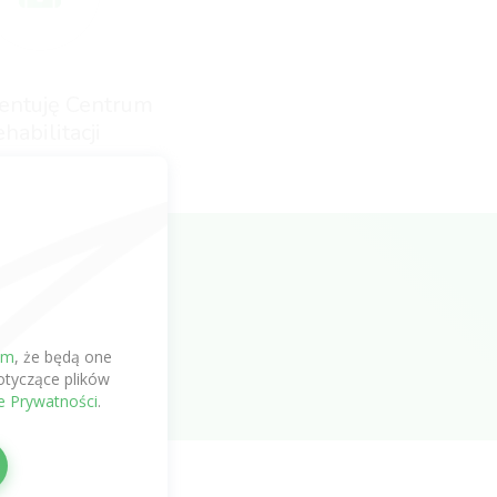
entuję Centrum
habilitacji
em
, że będą one
tyczące plików
ce Prywatności
.