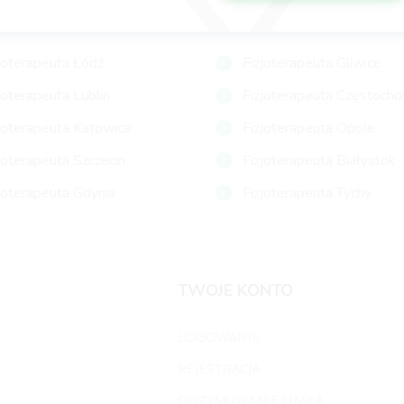
APEUCI
joterapeuta Łódź
Fizjoterapeuta Gliwice
joterapeuta Lublin
Fizjoterapeuta Częstoch
joterapeuta Katowice
Fizjoterapeuta Opole
joterapeuta Szczecin
Fizjoterapeuta Białystok
joterapeuta Gdynia
Fizjoterapeuta Tychy
TWOJE KONTO
LOGOWANIE
REJESTRACJA
ODZYSKIWANIE HASŁA