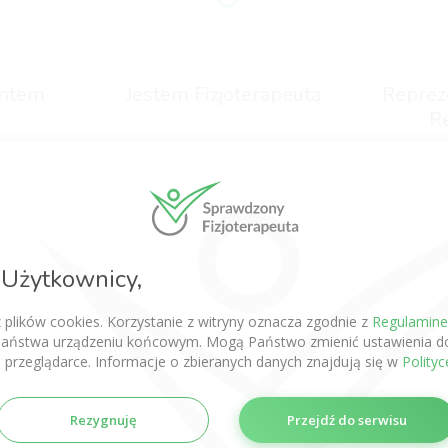
entem
Jestem Fizjoterapeutą
Reprez
Re
Zapisz się do newslettera o fizjoterapii
Użytkownicy,
Subskrybuj
z plików cookies. Korzystanie z witryny oznacza zgodnie z
Regulamin
aństwa urządzeniu końcowym. Mogą Państwo zmienić ustawienia do
 przeglądarce. Informacje o zbieranych danych znajdują się w
Polity
Rezygnuję
Przejdź do serwisu