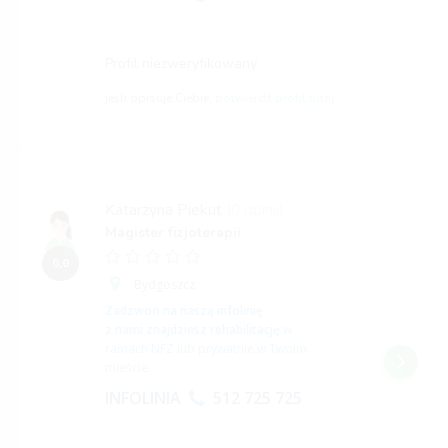
Profil niezweryfikowany
jeśli opisuje Ciebie,
potwierdź profil tutaj
Katarzyna Piekut
(0 opinii)
Magister fizjoterapii
0,0
Bydgoszcz
Zadzwoń na naszą infolinię
z nami znajdziesz rehabilitację
w
ramach NFZ lub prywatnie w Twoim
mieście.
INFOLINIA
512 725 725