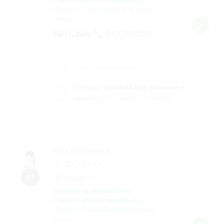
ramach NFZ lub prywatnie w Twoim
mieście.
INFOLINIA
512 725 725
Profil zweryfikowany
Realizuje
rehabilitację domową
w
ramach NFZ -
więcej informacji
Pola Rutkowska
(0 opinii)
0,0
Bydgoszcz
Zadzwoń na naszą infolinię
z nami znajdziesz rehabilitację
w
ramach NFZ lub prywatnie w Twoim
mieście.