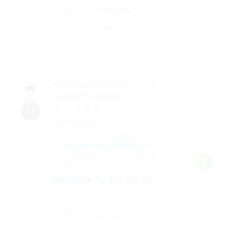
Profil niezweryfikowany
jeśli opisuje Ciebie,
potwierdź profil tutaj
Radosław Machalski
(0 opinii)
Magister fizjoterapii
0,0
Bydgoszcz
Zadzwoń na naszą infolinię
z nami znajdziesz rehabilitację
w
ramach NFZ lub prywatnie w Twoim
mieście.
INFOLINIA
512 725 725
Profil niezweryfikowany