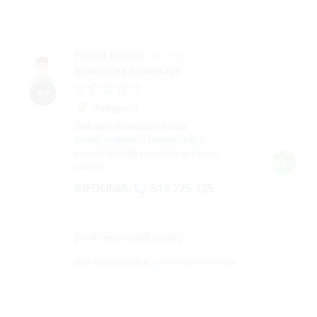
Paweł Molski
(0 opinii)
Specjalista fizjoterapii
0,0
Bydgoszcz
Zadzwoń na naszą infolinię
z nami znajdziesz rehabilitację
w
ramach NFZ lub prywatnie w Twoim
mieście.
INFOLINIA
512 725 725
Profil niezweryfikowany
jeśli opisuje Ciebie,
potwierdź profil tutaj