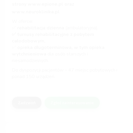
strony
www.epione.pl
oraz
www.neuroklinika.pl
W ofercie:
✅
rehabilitacja dzienna
(ambulatoryjna),
✅ turnusy rehabilitacyjne z pobytem
całodobowym,
✅
opieka długoterminowa, w tym opieka
wytchnieniowa
dla osób starszych i
niesamodzielnych.
Do dyspozycji pacjentów – 47 miejsc pobytowych i
ponad 150 urządzeń.
Zadzwoń
Zgłoś zainteresowanie