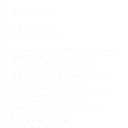
Komunikat portalu
Bezpłatna rehabilitacja dla dzieci i młodzieży w
wieku 5–18 lat
Twoje dziecko ma trudności z chodzeniem,
równowagą, koordynacją, wadą postawy,
osłabieniem mięśni lub poruszaniem się? A może
wymaga rehabilitacji neurologicznej?
W ramach programu finansowanego ze środków
publicznych można otrzymać bezpłatną,
specjalistyczną rehabilitację, obejmującą m.in.:
konsultację kwalifikacyjną
indywidualny plan terapii
rehabilitację ruchową