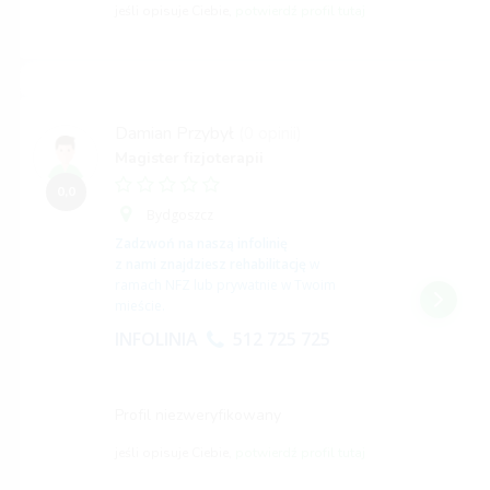
jeśli opisuje Ciebie,
potwierdź profil tutaj
Damian Przybył
(0 opinii)
Magister fizjoterapii
0,0
Bydgoszcz
Zadzwoń na naszą infolinię
z nami znajdziesz rehabilitację
w
ramach NFZ lub prywatnie w Twoim
mieście.
INFOLINIA
512 725 725
Profil niezweryfikowany
jeśli opisuje Ciebie,
potwierdź profil tutaj