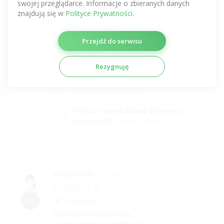
z nami znajdziesz rehabilitację
w
swojej przeglądarce. Informacje o zbieranych danych
ramach NFZ lub prywatnie w Twoim
znajdują się w
Polityce Prywatności
.
mieście.
INFOLINIA
512 725 725
Przejdź do serwisu
Profesjonalny, bardzo miły i co dla nas najważniejsze- z
empatycznym podejściem do pacjenta.
...
więcej
Rezygnuję
Profil zweryfikowany
Realizuje
rehabilitację domową
w
ramach NFZ -
więcej informacji
Kinga Hajda
(0 opinii)
0,0
Bydgoszcz
Zadzwoń na naszą infolinię
z nami znajdziesz rehabilitację
w