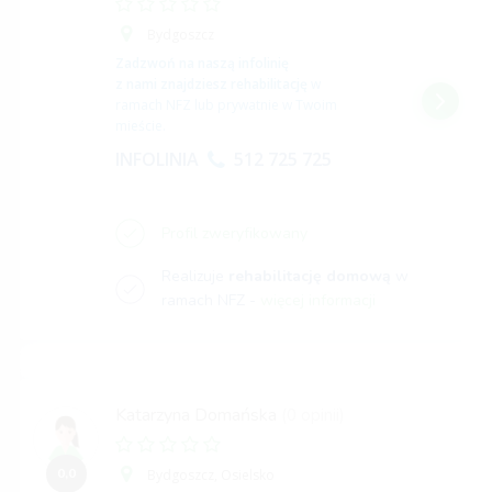
Bydgoszcz
Zadzwoń na naszą infolinię
z nami znajdziesz rehabilitację
w
ramach NFZ lub prywatnie w Twoim
mieście.
INFOLINIA
512 725 725
Profil zweryfikowany
Realizuje
rehabilitację domową
w
ramach NFZ -
więcej informacji
Katarzyna Domańska
(0 opinii)
0,0
Bydgoszcz,
Osielsko