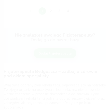
1
2
3
4
Nie znalazłeś swojego Fizjoterapeuty?
Dodaj go do naszej bazy.
Dodaj Fizjoterapeutę
Fizjoterapeuta Bydgoszcz – zadbaj o zdrowie
pod okiem specjalisty
Właściwie dobrany plan rehabilitacji, odpowiadający na potrzeby
Twojego organizmu oraz typu schorzenia, ma niesamowicie
ważne znaczenie w procesie dochodzenia do zdrowia. Tylko
doświadczeni rehabilitanci potrafią dobrać zestaw ćwiczeń oraz
zabiegów tak, aby terapia przynosiła efekty już po kilku
spotkaniach.