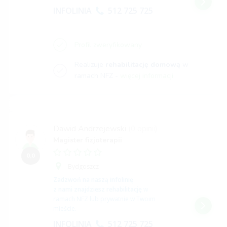
INFOLINIA
512 725 725
Profil zweryfikowany
Realizuje
rehabilitację domową
w
ramach NFZ -
więcej informacji
Dawid Andrzejewski
(0 opinii)
Magister fizjoterapii
0,0
Bydgoszcz
Zadzwoń na naszą infolinię
z nami znajdziesz rehabilitację
w
ramach NFZ lub prywatnie w Twoim
mieście.
INFOLINIA
512 725 725