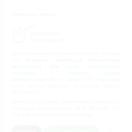
Komunikat portalu
Na tym terenie miast Katowice oraz Opole dostępna
jest
bezpłatna rehabilitacja ambulatoryjna
(stacjonarna)
dla osób posiadających
orzeczenie o znacznym stopniu
niepełnosprawności
w ramach NFZ realizowana
przez naszych partnerów medycznych.
WIĘCEJ
INFORMACJI
Prosimy o zgłoszenie zainteresowania rehabilitacją,
kontaktując się telefonicznie na nr
INFOLINI
512
725 725
lub
wypełnienie formularza
.
Zadzwoń
Zgłoś zainteresowanie