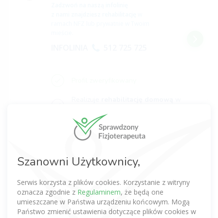
Zadzwoń na naszą infolinię
z nami znajdziesz rehabilitację
w
ramach NFZ lub prywatnie w Twoim
mieście.
INFOLINIA
512 725 725
Profil zweryfikowany
Realizuje
rehabilitację domową
w
ramach NFZ -
więcej informacji
Szanowni Użytkownicy,
Jacek Leoniuk
(1 opinia)
Magister fizjoterapii
Serwis korzysta z plików cookies. Korzystanie z witryny
5,0
oznacza zgodnie z
Regulaminem
, że będą one
Bydgoszcz
umieszczane w Państwa urządzeniu końcowym. Mogą
Zadzwoń na naszą infolinię
Państwo zmienić ustawienia dotyczące plików cookies w