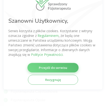
Fizjoterapeuta Wrocław
Fizjoterapeuta Kraków
Szanowni Użytkownicy,
Fizjoterapeuta Poznań
Serwis korzysta z plików cookies. Korzystanie z witryny
Fizjoterapeuta Gdańsk
oznacza zgodnie z
Regulaminem
, że będą one
Fizjoterapeuta Łódź
umieszczane w Państwa urządzeniu końcowym. Mogą
Państwo zmienić ustawienia dotyczące plików cookies w
Fizjoterapeuta Lublin
swojej przeglądarce. Informacje o zbieranych danych
znajdują się w
Polityce Prywatności
.
Fizjoterapeuta Katowice
Fizjoterapeuta Szczecin
Przejdź do serwisu
Fizjoterapeuta Gdynia
Rezygnuję
Fizjoterapeuta Gliwice
Fizjoterapeuta Częstochowa
Fizjoterapeuta Opole