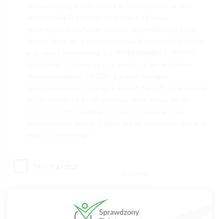
osobowe będą przetwarzane w szczególności w celu
umożliwienia Ci pełnego korzystania z portalu
www.sprawdzonyfizjoteraputa.pl prowadzonego przez
Proven Medic sp. z o.o., z siedzibą w Katowicach (40-013
przy ulicy Staromiejskiej 17), NIP 6252449234, REGON
243333644. Przysługują Ci w związku z tym wszystkie
prawa wynikające z RODO, tj. prawo dostępu,
sprostowania oraz usunięcia Twoich danych, ograniczenia
lub sprzeciwu co do ich przetwarzania, prawo do ich
przenoszenia, niepodlegania zautomatyzowanemu
podejmowaniu decyzji, a także prawo wniesienia skargi do
organu nadzorczego.*
Wyślij wiadomość