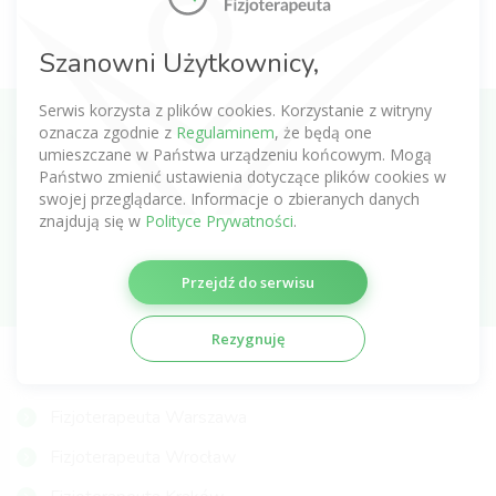
Pola oznaczone * są wymagane. Aby zapoznać się z pełną treścią
Szanowni Użytkownicy,
informacji zapoznaj się z
Polityką prywatności
.
Serwis korzysta z plików cookies. Korzystanie z witryny
oznacza zgodnie z
Regulaminem
, że będą one
Zapisz się do newslettera o fizjoterapii
umieszczane w Państwa urządzeniu końcowym. Mogą
Państwo zmienić ustawienia dotyczące plików cookies w
swojej przeglądarce. Informacje o zbieranych danych
znajdują się w
Polityce Prywatności
.
Subskrybuj
Przejdź do serwisu
Rezygnuję
NAJCZĘŚCIEJ WYSZUKIWANI FIZJOTERAPEUCI
Fizjoterapeuta Warszawa
Fizjoterapeuta Wrocław