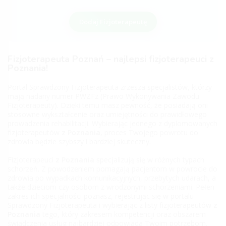
Dodaj Fizjoterapeutę
Fizjoterapeuta Poznań – najlepsi fizjoterapeuci z
Poznania!
Portal Sprawdzony Fizjoterapeuta zrzesza specjalistów, którzy
mają nadany numer PWZFz (Prawo Wykonywania Zawodu
Fizjoterapeuty). Dzięki temu masz pewność, że posiadają oni
stosowne wykształcenie oraz umiejętności do prawidłowego
prowadzenia rehabilitacji. Wybierając jednego z dyplomowanych
fizjoterapeutów
z Poznania
, proces Twojego powrotu do
zdrowia będzie szybszy i bardziej skuteczny.
Fizjoterapeuci
z Poznania
specjalizują się w różnych typach
schorzeń. Z powodzeniem pomagają pacjentom w powrocie do
zdrowia po wypadkach komunikacyjnych, przebytych udarach, a
także dzieciom czy osobom z wrodzonymi schorzeniami. Pełen
zakres ich specjalności poznasz, rejestrując się w portalu
Sprawdzony Fizjoterapeuta i wybierając z listy fizjoterapeutów
z
Poznania
tego, który zakresem kompetencji oraz obszarem
świadczenia usług najbardziej odpowiada Twoim potrzebom.