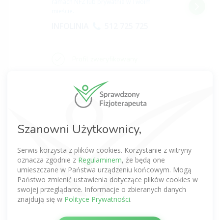
ramach NFZ lub prywatnie w Twoim
mieście.
INFOLINIA
512 725 725
Profil zweryfikowany
Fizjoterapeuta Poznań | FIZJO FAMILIA | Rehabilitacja, Trening personalny, Masaż
Szanowni Użytkownicy,
0,0
poznań
Serwis korzysta z plików cookies. Korzystanie z witryny
Zadzwoń na naszą infolinię
oznacza zgodnie z
Regulaminem
, że będą one
z nami znajdziesz rehabilitację
w
umieszczane w Państwa urządzeniu końcowym. Mogą
ramach NFZ lub prywatnie w Twoim
Państwo zmienić ustawienia dotyczące plików cookies w
mieście.
swojej przeglądarce. Informacje o zbieranych danych
znajdują się w
Polityce Prywatności
.
INFOLINIA
512 725 725