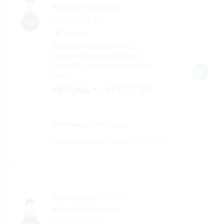
Magister fizjoterapii
0,0
Poznań
Zadzwoń na naszą infolinię
z nami znajdziesz rehabilitację
w
ramach NFZ lub prywatnie w Twoim
mieście.
INFOLINIA
512 725 725
Profil niezweryfikowany
jeśli opisuje Ciebie,
potwierdź profil tutaj
Artur Zaczek
(0 opinii)
Magister fizjoterapii