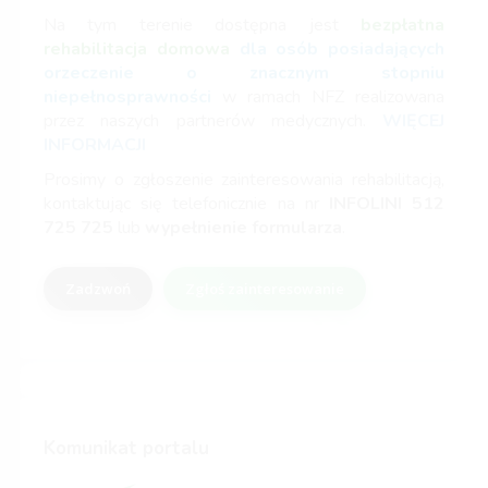
Na tym terenie dostępna jest
bezpłatna
rehabilitacja domowa
dla osób posiadających
orzeczenie o znacznym stopniu
niepełnosprawności
w ramach NFZ realizowana
przez naszych partnerów medycznych.
WIĘCEJ
INFORMACJI
Prosimy o zgłoszenie zainteresowania rehabilitacją,
kontaktując się telefonicznie na nr
INFOLINI
512
725 725
lub
wypełnienie formularza
.
Zadzwoń
Zgłoś zainteresowanie
Komunikat portalu