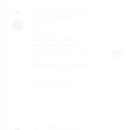
Katarzyna Wietrzykowska
(0 opinii)
Magister fizjoterapii
0,0
Poznań
Zadzwoń na naszą infolinię
z nami znajdziesz rehabilitację
w
ramach NFZ lub prywatnie w Twoim
mieście.
INFOLINIA
512 725 725
Profil niezweryfikowany
jeśli opisuje Ciebie,
potwierdź profil tutaj
Jacek Federowicz
(0 opinii)