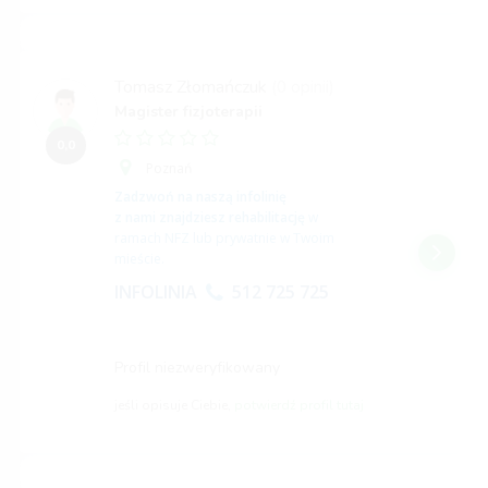
Tomasz Złomańczuk
(0 opinii)
Magister fizjoterapii
0,0
Poznań
Zadzwoń na naszą infolinię
z nami znajdziesz rehabilitację
w
ramach NFZ lub prywatnie w Twoim
mieście.
INFOLINIA
512 725 725
Profil niezweryfikowany
jeśli opisuje Ciebie,
potwierdź profil tutaj