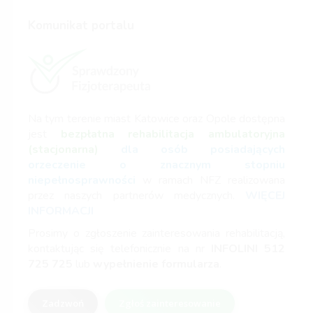
Komunikat portalu
Na tym terenie miast Katowice oraz Opole dostępna
jest
bezpłatna rehabilitacja ambulatoryjna
(stacjonarna)
dla osób posiadających
orzeczenie o znacznym stopniu
niepełnosprawności
w ramach NFZ realizowana
przez naszych partnerów medycznych.
WIĘCEJ
INFORMACJI
Prosimy o zgłoszenie zainteresowania rehabilitacją,
kontaktując się telefonicznie na nr
INFOLINI
512
725 725
lub
wypełnienie formularza
.
Zadzwoń
Zgłoś zainteresowanie