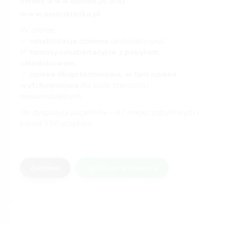
strony
www.epione.pl
oraz
www.neuroklinika.pl
W ofercie:
✅
rehabilitacja dzienna
(ambulatoryjna),
✅ turnusy rehabilitacyjne z pobytem
całodobowym,
✅
opieka długoterminowa, w tym opieka
wytchnieniowa
dla osób starszych i
niesamodzielnych.
Do dyspozycji pacjentów – 47 miejsc pobytowych i
ponad 150 urządzeń.
Zadzwoń
Zgłoś zainteresowanie