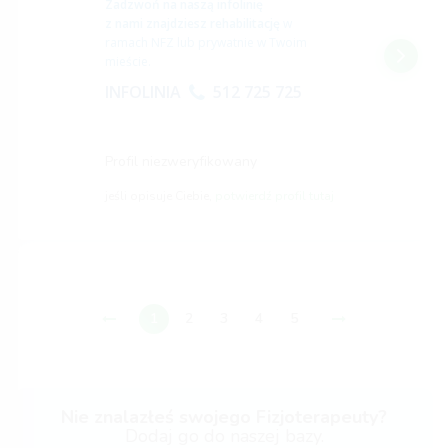
Zadzwoń na naszą infolinię
z nami znajdziesz rehabilitację
w
ramach NFZ lub prywatnie w Twoim
mieście.
INFOLINIA
512 725 725
Profil niezweryfikowany
jeśli opisuje Ciebie,
potwierdź profil tutaj
1
2
3
4
5
Nie znalazłeś swojego Fizjoterapeuty?
Dodaj go do naszej bazy.