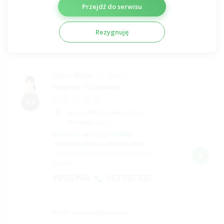
Przejdź do serwisu
Profil zweryfikowany
Rezygnuję
Alicja Banaś
(0 opinii)
Magister fizjoterapii
0,0
Środa Wielkopolska,
Śrem,
Miłosław,
więcej...
Zadzwoń na naszą infolinię
z nami znajdziesz rehabilitację
w
ramach NFZ lub prywatnie w Twoim
mieście.
INFOLINIA
512 725 725
Profil niezweryfikowany