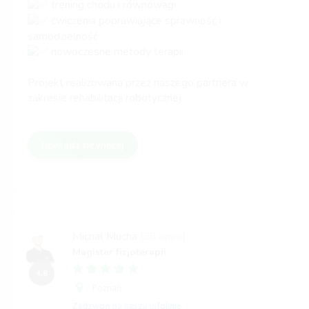
trening chodu i równowagi
ćwiczenia poprawiające sprawność i
samodzielność
nowoczesne metody terapii
Projekt realizowana przez naszego partnera w
zakresie rehabilitacji robotycznej.
Dowiedz się więcej
Michał Mucha
(38 opinii)
Magister fizjoterapii
4,8
Poznań
Zadzwoń na naszą infolinię