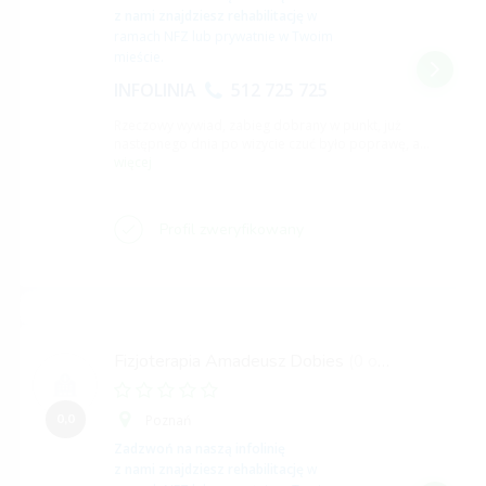
z nami znajdziesz rehabilitację
w
ramach NFZ lub prywatnie w Twoim
mieście.
INFOLINIA
512 725 725
Rzeczowy wywiad, zabieg dobrany w punkt, już
następnego dnia po wizycie czuć było poprawę, a
...
więcej
Profil zweryfikowany
Fizjoterapia Amadeusz Dobies
(0 opinii)
0,0
Poznań
Zadzwoń na naszą infolinię
z nami znajdziesz rehabilitację
w