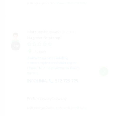
jeśli opisuje Ciebie,
potwierdź profil tutaj
Mateusz Kruświcki
(0 opinii)
Magister fizjoterapii
0,0
Poznań
Zadzwoń na naszą infolinię
z nami znajdziesz rehabilitację
w
ramach NFZ lub prywatnie w Twoim
mieście.
INFOLINIA
512 725 725
Profil niezweryfikowany
jeśli opisuje Ciebie,
potwierdź profil tutaj