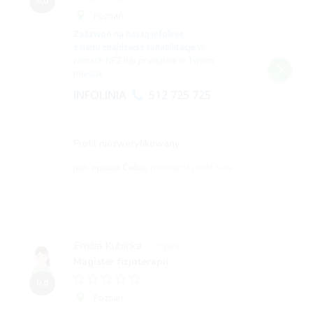
0,0
Poznań
Zadzwoń na naszą infolinię
z nami znajdziesz rehabilitację
w
ramach NFZ lub prywatnie w Twoim
mieście.
INFOLINIA
512 725 725
Profil niezweryfikowany
jeśli opisuje Ciebie,
potwierdź profil tutaj
Emilia Kubicka
(0 opinii)
Magister fizjoterapii
0,0
Poznań