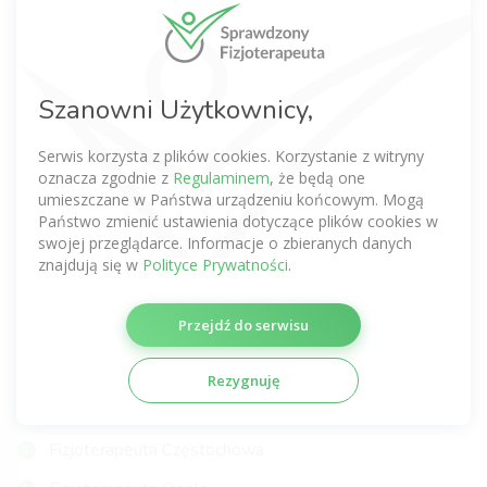
Fizjoterapeuta Warszawa
Fizjoterapeuta Wrocław
Fizjoterapeuta Kraków
Szanowni Użytkownicy,
Fizjoterapeuta Poznań
Serwis korzysta z plików cookies. Korzystanie z witryny
Fizjoterapeuta Gdańsk
oznacza zgodnie z
Regulaminem
, że będą one
umieszczane w Państwa urządzeniu końcowym. Mogą
Fizjoterapeuta Łódź
Państwo zmienić ustawienia dotyczące plików cookies w
swojej przeglądarce. Informacje o zbieranych danych
Fizjoterapeuta Lublin
znajdują się w
Polityce Prywatności
.
Fizjoterapeuta Katowice
Przejdź do serwisu
Fizjoterapeuta Szczecin
Fizjoterapeuta Gdynia
Rezygnuję
Fizjoterapeuta Gliwice
Fizjoterapeuta Częstochowa