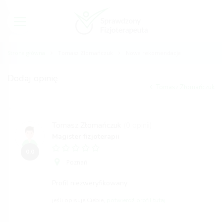
Strona główna
Tomasz Złomańczuk
Nowa rekomendacja
Dodaj opinię
Tomasz Złomańczuk
Tomasz Złomańczuk
(0 opinii)
Magister fizjoterapii
0,0
Poznań
Profil niezweryfikowany
jeśli opisuje Ciebie,
potwierdź profil tutaj