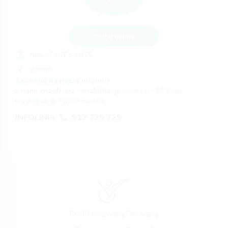
Dodaj opinię
Numer PWZFz:
44175
Poznań
Zadzwoń na naszą infolinię
z nami znajdziesz rehabilitację
w ramach NFZ lub
prywatnie w Twoim mieście.
INFOLINIA
512 725 725
Profil niezweryfikowany