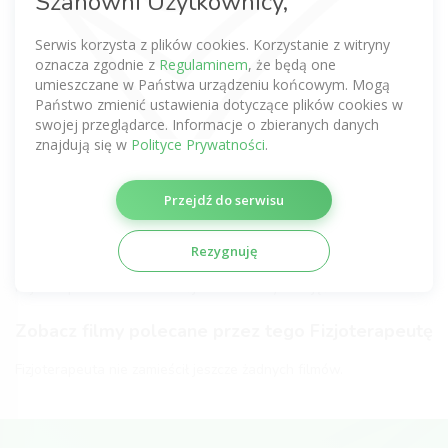
Szanowni Użytkownicy,
Bądź pierwszy
Serwis korzysta z plików cookies. Korzystanie z witryny
Zobacz komentarze tego Fizjoterapeuty
oznacza zgodnie z
Regulaminem
, że będą one
uzyskane z innych serwisów
umieszczane w Państwa urządzeniu końcowym. Mogą
Państwo zmienić ustawienia dotyczące plików cookies w
Nie dodano jeszcze żadnej opinii.
swojej przeglądarce. Informacje o zbieranych danych
znajdują się w
Polityce Prywatności
.
Certyfikaty fizjoterapeutyczne
Przejdź do serwisu
Fizjoterapeuta nie zamieścił jeszcze żadnych certyfikatów.
Galeria Fizjoterapeuty
Rezygnuję
Fizjoterapeuta nie zamieścił jeszcze żadnych zdjęć.
Zobacz filmy polecane przez tego Fizjoterapeutę
Fizjoterapeuta nie zamieścił jeszcze żadnych filmów.