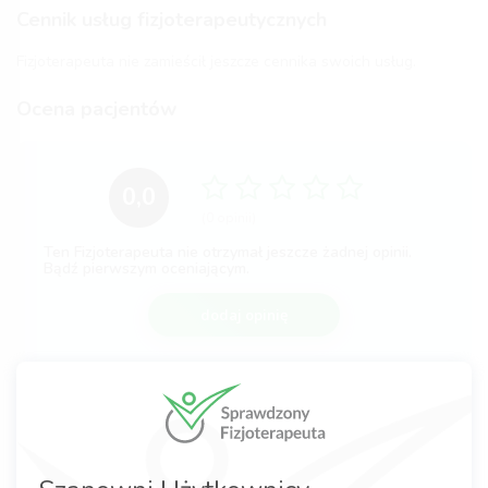
Cennik usług fizjoterapeutycznych
Fizjoterapeuta nie zamieścił jeszcze cennika swoich usług.
Ocena pacjentów
0,0
(0 opinii)
Ten Fizjoterapeuta nie otrzymał jeszcze żadnej opinii.
Bądź pierwszym oceniającym.
dodaj opinię
Komentarze po wizycie
Nie dodano jeszcze żadnej opinii.