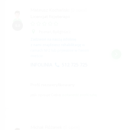
Mateusz Kochański
(0 opinii)
Licencjat fizjoterapii
0,0
Poznań,
Bydgoszcz
Zadzwoń na naszą infolinię
z nami znajdziesz rehabilitację
w
ramach NFZ lub prywatnie w Twoim
mieście.
INFOLINIA
512 725 725
Profil niezweryfikowany
jeśli opisuje Ciebie,
potwierdź profil tutaj
Michał Różanek
(0 opinii)