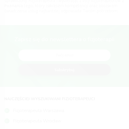
Sprawdzony Fizjoterapeuta i wybierając z listy fizjoterapeutów
z
Poznania
tego, który zakresem kompetencji oraz obszarem
świadczenia usług najbardziej odpowiada Twoim potrzebom.
Zapisz się do newslettera o fizjoterapii
Subskrybuj
NAJCZĘŚCIEJ WYSZUKIWANI FIZJOTERAPEUCI
Fizjoterapeuta Warszawa
Fizjoterapeuta Wrocław