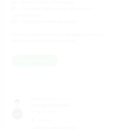
trening chodu i równowagi
ćwiczenia poprawiające sprawność i
samodzielność
nowoczesne metody terapii
Projekt realizowana przez naszego partnera w
zakresie rehabilitacji robotycznej.
Dowiedz się więcej
Jonasz Ryl
(0 opinii)
Licencjat fizjoterapii
0,0
Poznań
Zadzwoń na naszą infolinię