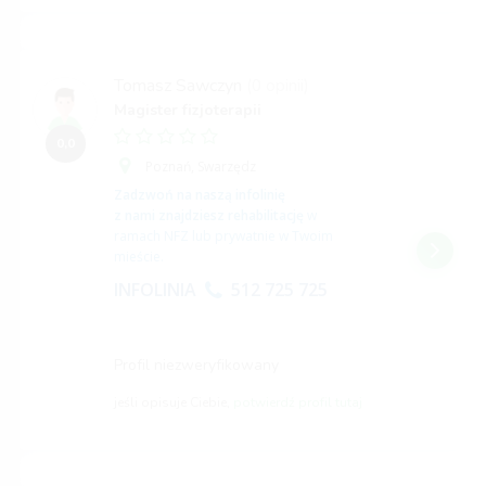
Tomasz Sawczyn
(0 opinii)
Magister fizjoterapii
0,0
Poznań,
Swarzędz
Zadzwoń na naszą infolinię
z nami znajdziesz rehabilitację
w
ramach NFZ lub prywatnie w Twoim
mieście.
INFOLINIA
512 725 725
Profil niezweryfikowany
jeśli opisuje Ciebie,
potwierdź profil tutaj