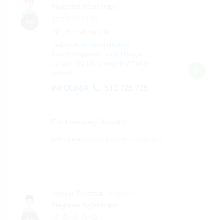
Magister fizjoterapii
0,0
Poznań,
Wronki
Zadzwoń na naszą infolinię
z nami znajdziesz rehabilitację
w
ramach NFZ lub prywatnie w Twoim
mieście.
INFOLINIA
512 725 725
Profil niezweryfikowany
jeśli opisuje Ciebie,
potwierdź profil tutaj
Michał Pietrzak
(0 opinii)
Magister fizjoterapii