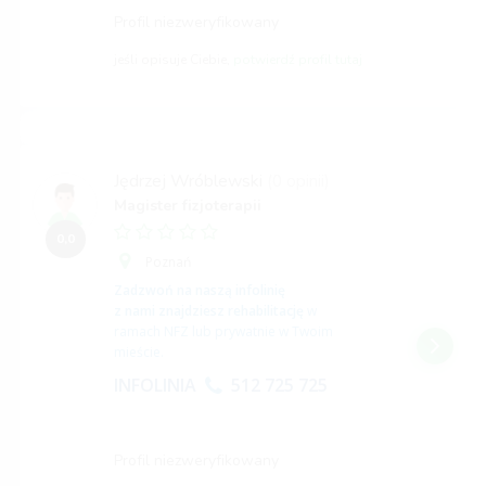
Profil niezweryfikowany
jeśli opisuje Ciebie,
potwierdź profil tutaj
Jędrzej Wróblewski
(0 opinii)
Magister fizjoterapii
0,0
Poznań
Zadzwoń na naszą infolinię
z nami znajdziesz rehabilitację
w
ramach NFZ lub prywatnie w Twoim
mieście.
INFOLINIA
512 725 725
Profil niezweryfikowany