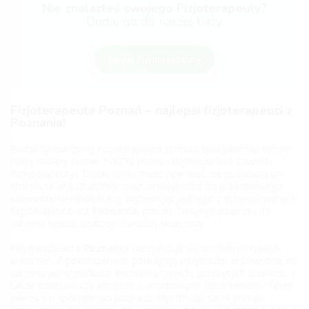
Nie znalazłeś swojego Fizjoterapeuty?
Dodaj go do naszej bazy.
Dodaj Fizjoterapeutę
Fizjoterapeuta Poznań – najlepsi fizjoterapeuci z
Poznania!
Portal Sprawdzony Fizjoterapeuta zrzesza specjalistów, którzy
mają nadany numer PWZFz (Prawo Wykonywania Zawodu
Fizjoterapeuty). Dzięki temu masz pewność, że posiadają oni
stosowne wykształcenie oraz umiejętności do prawidłowego
prowadzenia rehabilitacji. Wybierając jednego z dyplomowanych
fizjoterapeutów
z Poznania
, proces Twojego powrotu do
zdrowia będzie szybszy i bardziej skuteczny.
Fizjoterapeuci
z Poznania
specjalizują się w różnych typach
schorzeń. Z powodzeniem pomagają pacjentom w powrocie do
zdrowia po wypadkach komunikacyjnych, przebytych udarach, a
także dzieciom czy osobom z wrodzonymi schorzeniami. Pełen
zakres ich specjalności poznasz, rejestrując się w portalu