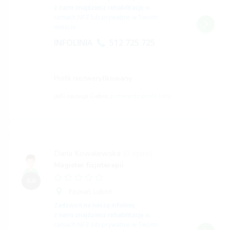
z nami znajdziesz rehabilitację
w
ramach NFZ lub prywatnie w Twoim
mieście.
INFOLINIA
512 725 725
Profil niezweryfikowany
jeśli opisuje Ciebie,
potwierdź profil tutaj
Daria Kowalewska
(0 opinii)
Magister fizjoterapii
0,0
Poznań,
Luboń
Zadzwoń na naszą infolinię
z nami znajdziesz rehabilitację
w
ramach NFZ lub prywatnie w Twoim