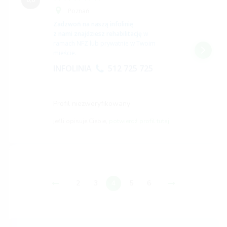
0,0
Poznań
Zadzwoń na naszą infolinię
z nami znajdziesz rehabilitację
w
ramach NFZ lub prywatnie w Twoim
mieście.
INFOLINIA
512 725 725
Profil niezweryfikowany
jeśli opisuje Ciebie,
potwierdź profil tutaj
2
3
4
5
6