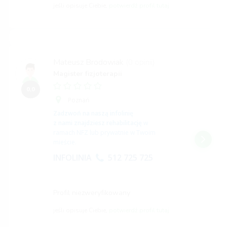
jeśli opisuje Ciebie,
potwierdź profil tutaj
Mateusz Brodowiak
(0 opinii)
Magister fizjoterapii
0,0
Poznań
Zadzwoń na naszą infolinię
z nami znajdziesz rehabilitację
w
ramach NFZ lub prywatnie w Twoim
mieście.
INFOLINIA
512 725 725
Profil niezweryfikowany
jeśli opisuje Ciebie,
potwierdź profil tutaj