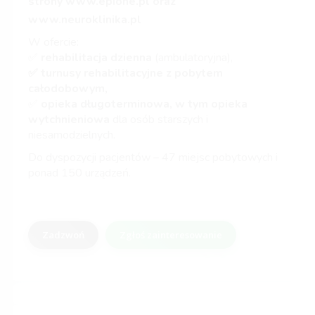
strony
www.epione.pl
oraz
www.neuroklinika.pl
W ofercie:
✅
rehabilitacja dzienna
(ambulatoryjna),
✅ turnusy rehabilitacyjne z pobytem
całodobowym,
✅
opieka długoterminowa, w tym opieka
wytchnieniowa
dla osób starszych i
niesamodzielnych.
Do dyspozycji pacjentów – 47 miejsc pobytowych i
ponad 150 urządzeń.
Zadzwoń
Zgłoś zainteresowanie