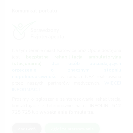
Komunikat portalu
Na tym terenie miast Katowice oraz Opole dostępna
jest
bezpłatna rehabilitacja ambulatoryjna
(stacjonarna)
dla osób posiadających
orzeczenie o znacznym stopniu
niepełnosprawności
w ramach NFZ realizowana
przez naszych partnerów medycznych.
WIĘCEJ
INFORMACJI
Prosimy o zgłoszenie zainteresowania rehabilitacją,
kontaktując się telefonicznie na nr
INFOLINI
512
725 725
lub
wypełnienie formularza
.
Zadzwoń
Zgłoś zainteresowanie