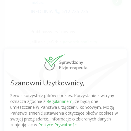
mieście.
INFOLINIA
512 725 725
Profil niezweryfikowany
jeśli opisuje Ciebie,
potwierdź profil tutaj
Michał Wojtkowiak
(0 opinii)
Szanowni Użytkownicy,
Magister fizjoterapii
0,0
Serwis korzysta z plików cookies. Korzystanie z witryny
Poznań
oznacza zgodnie z
Regulaminem
, że będą one
Zadzwoń na naszą infolinię
umieszczane w Państwa urządzeniu końcowym. Mogą
z nami znajdziesz rehabilitację
w
Państwo zmienić ustawienia dotyczące plików cookies w
ramach NFZ lub prywatnie w Twoim
swojej przeglądarce. Informacje o zbieranych danych
mieście.
znajdują się w
Polityce Prywatności
.
INFOLINIA
512 725 725