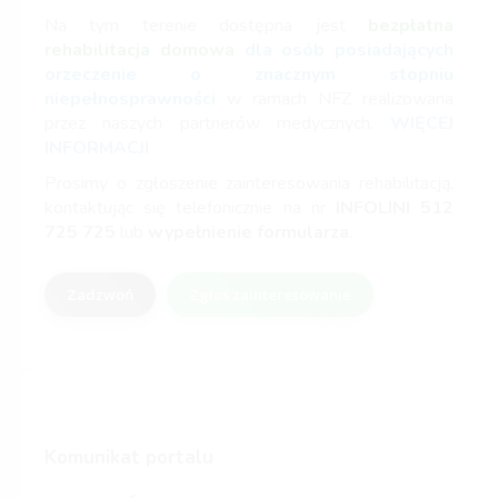
Na tym terenie dostępna jest
bezpłatna
rehabilitacja domowa
dla osób posiadających
orzeczenie o znacznym stopniu
niepełnosprawności
w ramach NFZ realizowana
przez naszych partnerów medycznych.
WIĘCEJ
INFORMACJI
Prosimy o zgłoszenie zainteresowania rehabilitacją,
kontaktując się telefonicznie na nr
INFOLINI
512
725 725
lub
wypełnienie formularza
.
Zadzwoń
Zgłoś zainteresowanie
Komunikat portalu