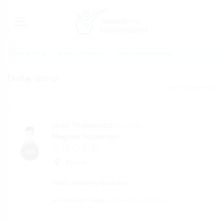
Strona główna
Jacek Federowicz
Nowa rekomendacja
Dodaj opinię
Jacek Federowicz
Jacek Federowicz
(0 opinii)
Magister fizjoterapii
0,0
Poznań
Profil niezweryfikowany
jeśli opisuje Ciebie,
potwierdź profil tutaj