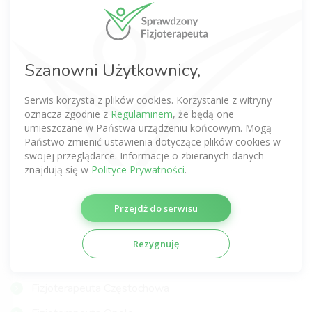
Fizjoterapeuta Warszawa
Fizjoterapeuta Wrocław
Fizjoterapeuta Kraków
Szanowni Użytkownicy,
Fizjoterapeuta Poznań
Serwis korzysta z plików cookies. Korzystanie z witryny
Fizjoterapeuta Gdańsk
oznacza zgodnie z
Regulaminem
, że będą one
umieszczane w Państwa urządzeniu końcowym. Mogą
Fizjoterapeuta Łódź
Państwo zmienić ustawienia dotyczące plików cookies w
swojej przeglądarce. Informacje o zbieranych danych
Fizjoterapeuta Lublin
znajdują się w
Polityce Prywatności
.
Fizjoterapeuta Katowice
Przejdź do serwisu
Fizjoterapeuta Szczecin
Fizjoterapeuta Gdynia
Rezygnuję
Fizjoterapeuta Gliwice
Fizjoterapeuta Częstochowa