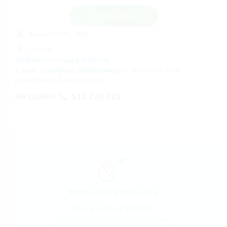
Dodaj opinię
Numer PWZFz:
2860
Poznań
Zadzwoń na naszą infolinię
z nami znajdziesz rehabilitację
w ramach NFZ lub
prywatnie w Twoim mieście.
INFOLINIA
512 725 725
Profil niezweryfikowany
Dane opisują Ciebie?