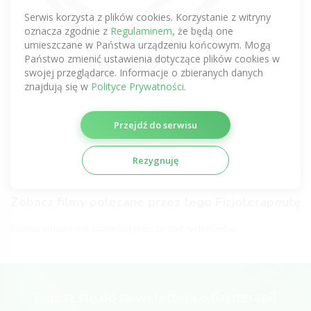
Zobacz komentarze tego Fizjoterapeuty
Serwis korzysta z plików cookies. Korzystanie z witryny
uzyskane z innych serwisów
oznacza zgodnie z
Regulaminem
, że będą one
umieszczane w Państwa urządzeniu końcowym. Mogą
Nie dodano jeszcze żadnej opinii.
Państwo zmienić ustawienia dotyczące plików cookies w
swojej przeglądarce. Informacje o zbieranych danych
Certyfikaty fizjoterapeutyczne
znajdują się w
Polityce Prywatności
.
Fizjoterapeuta nie zamieścił jeszcze żadnych certyfikatów.
Przejdź do serwisu
Galeria Fizjoterapeuty
Rezygnuję
Fizjoterapeuta nie zamieścił jeszcze żadnych zdjęć.
Zobacz filmy polecane przez tego Fizjoterapeutę
Fizjoterapeuta nie zamieścił jeszcze żadnych filmów.
Zapisz się do newslettera o fizjoterapii