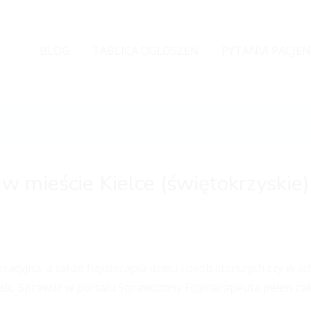
BLOG
TABLICA OGŁOSZEŃ
PYTANIA PACJE
w mieście Kielce (świętokrzyskie)
acyjna, a także fizjoterapia dzieci i osób starszych czy w s
elc
. Sprawdź w portalu Sprawdzony Fizjoterapeuta pełen za