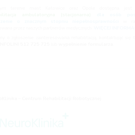
ym terenie miast Katowice oraz Opole dostępna jes
bilitacja ambulatoryjna (stacjonarna)
dla osób posi
czenie o znacznym stopniu niepełnosprawności
w r
zowana przez naszych partnerów medycznych.
WIĘCEJ INFORMAC
my o zgłoszenie zainteresowania rehabilitacją, kontaktując się t
INFOLINI
512 725 725
lub
wypełnienie formularza
.
Klinika – Centrum Rehabilitacji Robotycznej