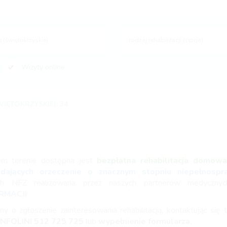
rodzaj rehabilitacji (opcja)
Wizyty online
IĘTOKRZYSKIE): 34
ym terenie dostępna jest
bezpłatna rehabilitacja domow
adających orzeczenie o znacznym stopniu niepełnosp
ch NFZ realizowana przez naszych partnerów medyczny
RMACJI
my o zgłoszenie zainteresowania rehabilitacją, kontaktując się t
INFOLINI
512 725 725
lub
wypełnienie formularza
.