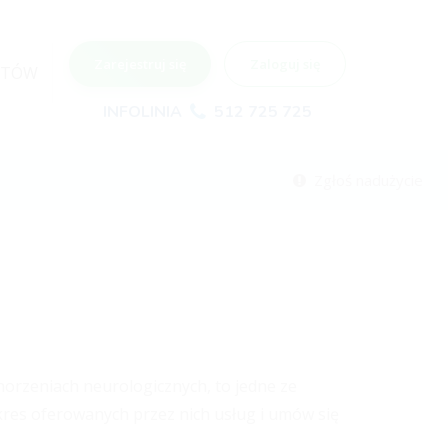
Zarejestruj się
Zaloguj się
NTÓW
INFOLINIA
512 725 725
Zgłoś nadużycie
chorzeniach neurologicznych, to jedne ze
kres oferowanych przez nich usług i umów się