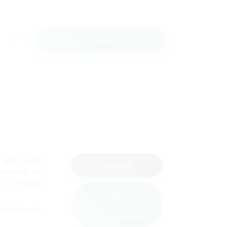
szukaj
a
dla osób
Zadzwoń
rawności
w
ch.
WIĘCEJ
Zgłoś
elefonicznie
zainteresowanie