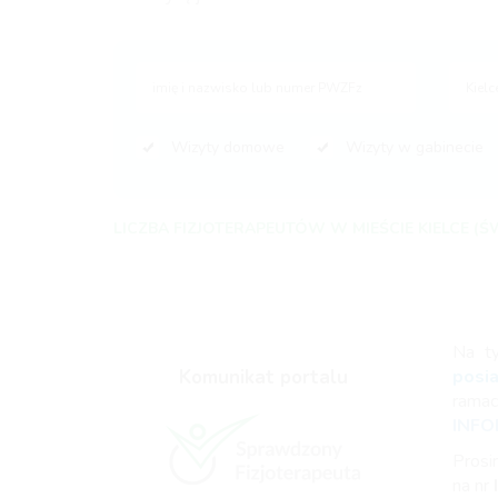
Wizyty domowe
Wizyty w gabinecie
LICZBA FIZJOTERAPEUTÓW W MIEŚCIE KIELCE (ŚW
Na t
Komunikat portalu
posi
rama
INFO
Prosi
na nr