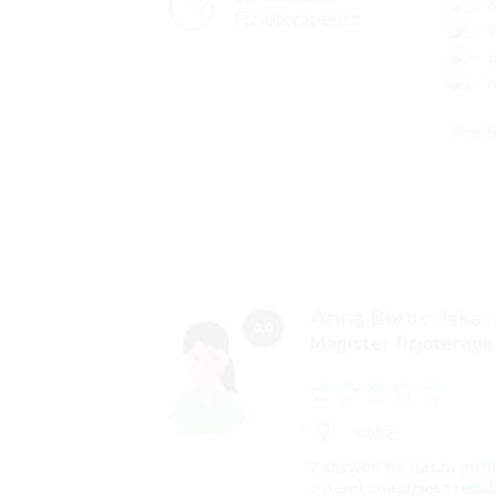
r
t
ć
n
Proje
Anna Borusińska
(
0,0
Magister fizjoterapii
Kielce
Zadzwoń na naszą infol
z nami znajdziesz rehab