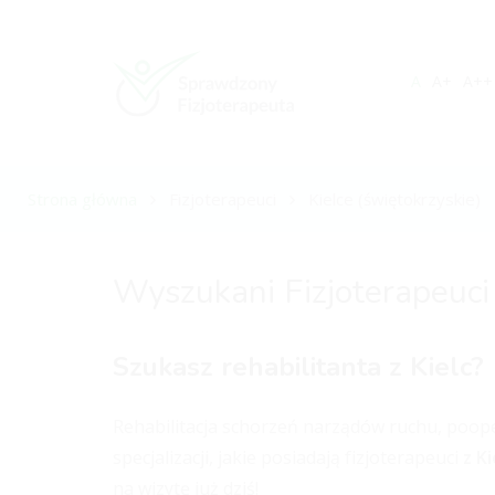
A
A+
A++
Strona główna
Fizjoterapeuci
Kielce (świętokrzyskie)
Wyszukani Fizjoterapeuci 
Szukasz rehabilitanta z Kielc?
Rehabilitacja schorzeń narządów ruchu, pooper
specjalizacji, jakie posiadają fizjoterapeuci
z Ki
na wizytę już dziś!