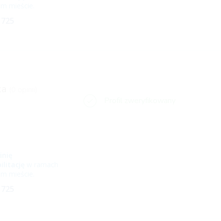
m mieście.
 725
ka
(0 opinii)
Profil zweryfikowany
inię
ilitację
w ramach
m mieście.
 725