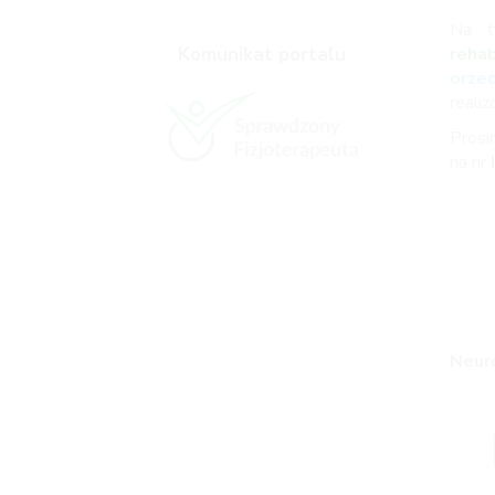
Na t
Komunikat portalu
reha
orze
reali
Prosi
na nr
Neuro