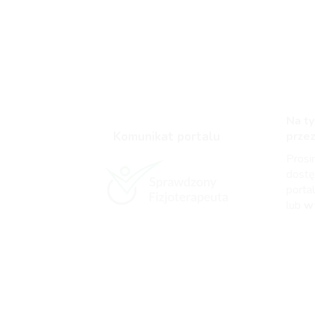
Na ty
Komunikat portalu
prze
Pros
dost
portal
lub
w