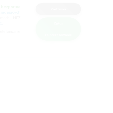
t
bezpłatna
Zadzwoń
adających
amach NFZ
JI
Zgłoś
elefonicznie
zainteresowanie