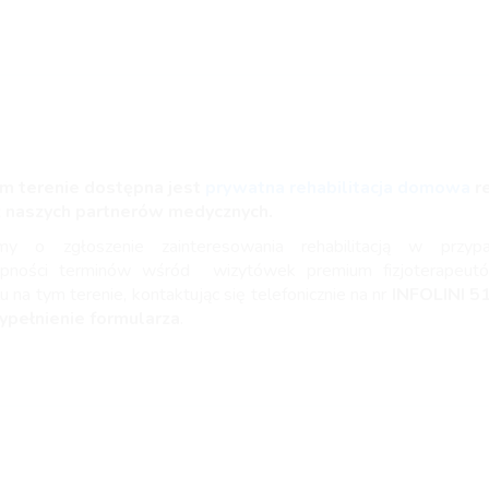
m terenie dostępna jest
prywatna rehabilitacja domowa
r
z naszych partnerów medycznych.
imy o zgłoszenie zainteresowania rehabilitacją w przyp
ępności terminów wśród wizytówek premium fizjoterapeut
u na tym terenie, kontaktując się telefonicznie na nr
INFOLINI
5
ypełnienie formularza
.