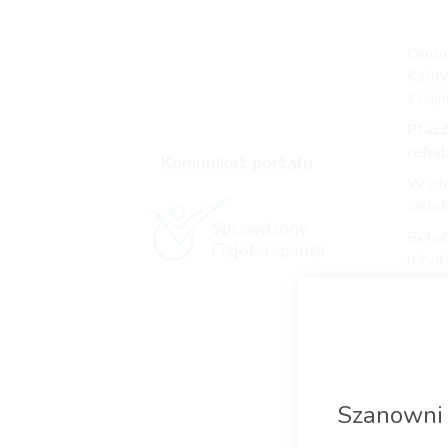
Centr
Katowi
z naj
Placó
rehab
Komunikat portalu
W ofer
całod
Rehab
robot
Więce
telef
www.
W ofe
✅
reh
Szanowni 
✅ tu
✅
op