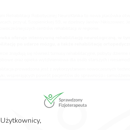
um Rehabilitacji Robotycznej NeuroKlinika to nowa placówka ot
cach, przy ul. Szopienickiej 59, w dzielnicy Janów-Nikiszowiec. J
nowocześniejszych centrów rehabilitacji w regionie.
wka oferuje intensywną rehabilitację neurologiczną, w ty
ilitację po udarze mózgu, a także rehabilitację ortopedycz
cie znajdują się również turnusy rehabilitacyjne, pobyty dzienne i
obowe oraz opieka wytchnieniowa dla osób starszych i niesamodz
ilitacja prowadzona jest z wykorzystaniem nowoczesnych technol
yki, wspierających powrót pacjentów do sprawności i samodzielno
j informacji można uzyskać, kontaktując się z zespołem
onicznie lub odwiedzając strony
www.epione.pl
oraz
neuroklinika.pl
rcie:
abilitacja dzienna
(ambulatoryjna),
Użytkownicy,
rnusy rehabilitacyjne z pobytem całodobowym,
ieka długoterminowa, w tym opieka wytchnieniowa
dla osó