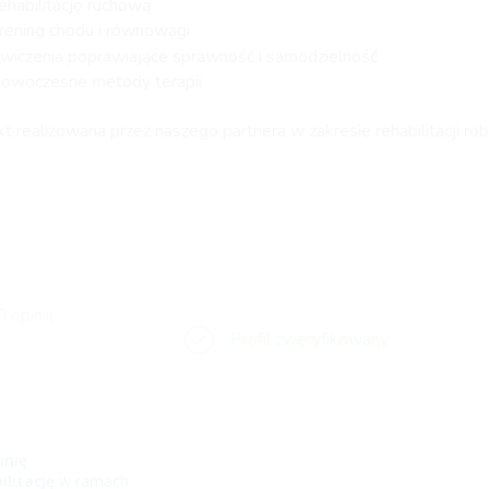
ehabilitację ruchową
rening chodu i równowagi
wiczenia poprawiające sprawność i samodzielność
owoczesne metody terapii
kt realizowana przez naszego partnera w zakresie rehabilitacji rob
0 opinii)
Profil zweryfikowany
inię
ilitację
w ramach