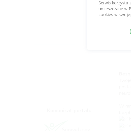
Serwis korzysta 
i nie
umieszczane w P
Do dy
cookies w swojej
Bezpł
Twoje
posta
neuro
W ram
Komunikat portalu
bezpła
k
i