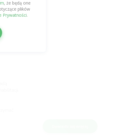
em
, że będą one
tyczące plików
eń.
ce Prywatności
.
wadą
bilitacji
rzymać
Dowiedz się więcej