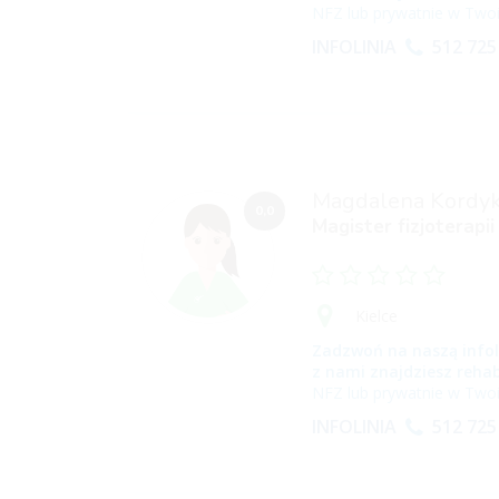
NFZ lub prywatnie w Twoi
INFOLINIA
512 725
Magdalena Kordy
0,0
Magister fizjoterapii
Kielce
Zadzwoń na naszą infol
z nami znajdziesz rehab
NFZ lub prywatnie w Twoi
INFOLINIA
512 725