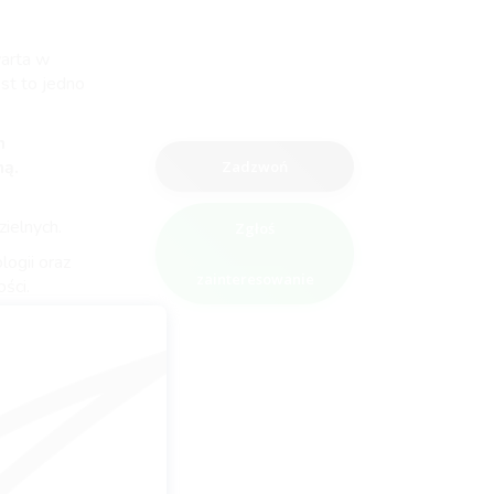
warta w
est to jedno
m
ną.
Zadzwoń
ielnych.
Zgłoś
ogii oraz
zainteresowanie
ści.
b starszych