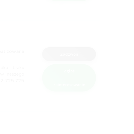
ealizowana
Zadzwoń
adku braku
Zgłoś
ów naszego
12 725 725
zainteresowanie