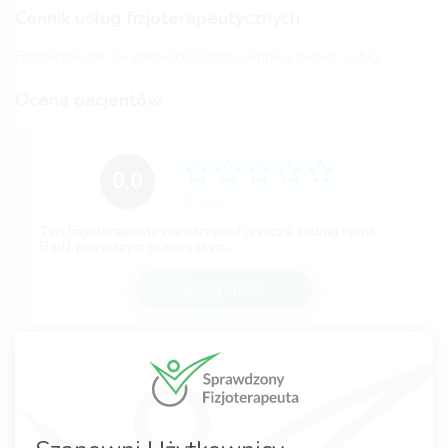
Cennik usług fizjoterapeutycznych
Fizjoterapeuta nie zamieścił jeszcze cennika swoich usług.
Ocena pacjentów
0,0
(0 opinii)
Ten Fizjoterapeuta nie otrzymał jeszcze żadnej opinii.
Bądź pierwszym oceniającym.
dodaj opinię
Komentarze po wizycie
Nie dodano jeszcze żadnej opinii.