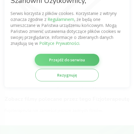
Szanowni Użytkownicy,
Bądź pierwszy
Serwis korzysta z plików cookies. Korzystanie z witryny
Zobacz komentarze tego Fizjoterapeuty
oznacza zgodnie z
Regulaminem
, że będą one
uzyskane z innych serwisów
umieszczane w Państwa urządzeniu końcowym. Mogą
Państwo zmienić ustawienia dotyczące plików cookies w
Nie dodano jeszcze żadnej opinii.
swojej przeglądarce. Informacje o zbieranych danych
znajdują się w
Polityce Prywatności
.
Certyfikaty fizjoterapeutyczne
Przejdź do serwisu
Fizjoterapeuta nie zamieścił jeszcze żadnych certyfikatów.
Galeria Fizjoterapeuty
Rezygnuję
Fizjoterapeuta nie zamieścił jeszcze żadnych zdjęć.
Zobacz filmy polecane przez tego Fizjoterapeutę
Fizjoterapeuta nie zamieścił jeszcze żadnych filmów.