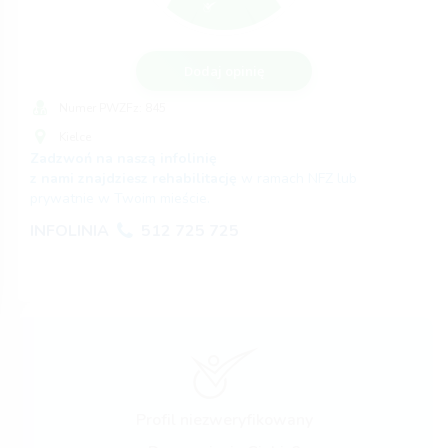
Dodaj opinię
Numer PWZFz:
845
Kielce
Zadzwoń na naszą infolinię
z nami znajdziesz rehabilitację
w ramach NFZ lub
prywatnie w Twoim mieście.
INFOLINIA
512 725 725
Profil niezweryfikowany