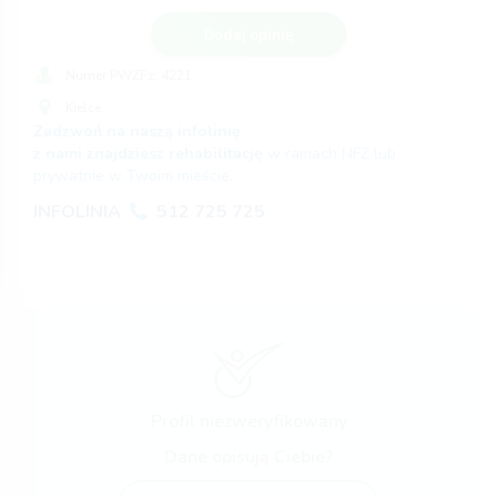
Dodaj opinię
Numer PWZFz:
4221
Kielce
Zadzwoń na naszą infolinię
z nami znajdziesz rehabilitację
w ramach NFZ lub
prywatnie w Twoim mieście.
INFOLINIA
512 725 725
Profil niezweryfikowany
Dane opisują Ciebie?