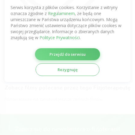
Zobacz komentarze tego Fizjoterapeuty
Serwis korzysta z plików cookies. Korzystanie z witryny
uzyskane z innych serwisów
oznacza zgodnie z
Regulaminem
, że będą one
umieszczane w Państwa urządzeniu końcowym. Mogą
Nie dodano jeszcze żadnej opinii.
Państwo zmienić ustawienia dotyczące plików cookies w
swojej przeglądarce. Informacje o zbieranych danych
Certyfikaty fizjoterapeutyczne
znajdują się w
Polityce Prywatności
.
Fizjoterapeuta nie zamieścił jeszcze żadnych certyfikatów.
Przejdź do serwisu
Galeria Fizjoterapeuty
Rezygnuję
Fizjoterapeuta nie zamieścił jeszcze żadnych zdjęć.
Zobacz filmy polecane przez tego Fizjoterapeutę
Fizjoterapeuta nie zamieścił jeszcze żadnych filmów.
Zapisz się do newslettera o fizjoterapii