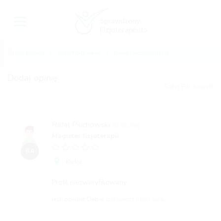
Strona główna
Rafał Pilichowski
Nowa rekomendacja
Dodaj opinię
Rafał Pilichowski
Rafał Pilichowski
(0 opinii)
Magister fizjoterapii
0,0
Kielce
Profil niezweryfikowany
jeśli opisuje Ciebie,
potwierdź profil tutaj