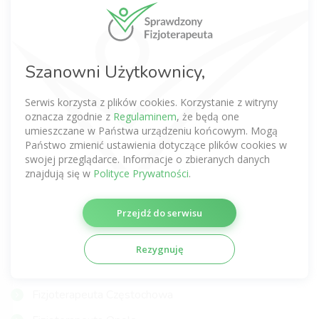
Fizjoterapeuta Warszawa
Fizjoterapeuta Wrocław
Fizjoterapeuta Kraków
Szanowni Użytkownicy,
Fizjoterapeuta Poznań
Serwis korzysta z plików cookies. Korzystanie z witryny
Fizjoterapeuta Gdańsk
oznacza zgodnie z
Regulaminem
, że będą one
umieszczane w Państwa urządzeniu końcowym. Mogą
Fizjoterapeuta Łódź
Państwo zmienić ustawienia dotyczące plików cookies w
swojej przeglądarce. Informacje o zbieranych danych
Fizjoterapeuta Lublin
znajdują się w
Polityce Prywatności
.
Fizjoterapeuta Katowice
Przejdź do serwisu
Fizjoterapeuta Szczecin
Fizjoterapeuta Gdynia
Rezygnuję
Fizjoterapeuta Gliwice
Fizjoterapeuta Częstochowa