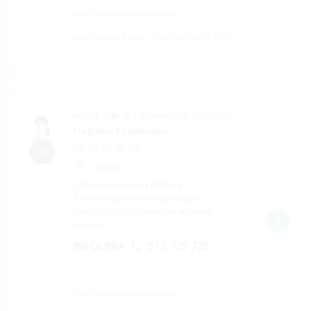
Profil niezweryfikowany
jeśli opisuje Ciebie,
potwierdź profil tutaj
Alicja Sakra-Leśniańska
(0 opinii)
Magister fizjoterapii
0,0
Gdańsk
Zadzwoń na naszą infolinię
z nami znajdziesz rehabilitację
w
ramach NFZ lub prywatnie w Twoim
mieście.
INFOLINIA
512 725 725
Profil niezweryfikowany