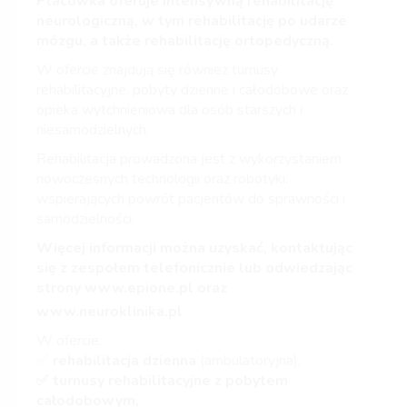
Placówka oferuje intensywną rehabilitację
neurologiczną, w tym rehabilitację po udarze
mózgu, a także rehabilitację ortopedyczną.
W ofercie znajdują się również turnusy
rehabilitacyjne, pobyty dzienne i całodobowe oraz
opieka wytchnieniowa dla osób starszych i
niesamodzielnych.
Rehabilitacja prowadzona jest z wykorzystaniem
nowoczesnych technologii oraz robotyki,
wspierających powrót pacjentów do sprawności i
samodzielności.
Więcej informacji można uzyskać, kontaktując
się z zespołem telefonicznie lub odwiedzając
strony
www.epione.pl
oraz
www.neuroklinika.pl
W ofercie:
✅
rehabilitacja dzienna
(ambulatoryjna),
✅ turnusy rehabilitacyjne z pobytem
całodobowym,