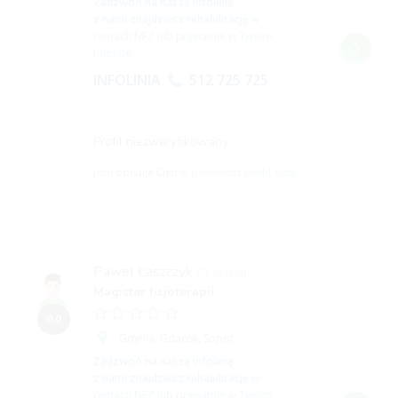
Zadzwoń na naszą infolinię
z nami znajdziesz rehabilitację
w
ramach NFZ lub prywatnie w Twoim
mieście.
INFOLINIA
512 725 725
Profil niezweryfikowany
jeśli opisuje Ciebie,
potwierdź profil tutaj
Paweł Łaszczyk
(0 opinii)
Magister fizjoterapii
0,0
Gdynia,
Gdańsk,
Sopot
Zadzwoń na naszą infolinię
z nami znajdziesz rehabilitację
w
ramach NFZ lub prywatnie w Twoim