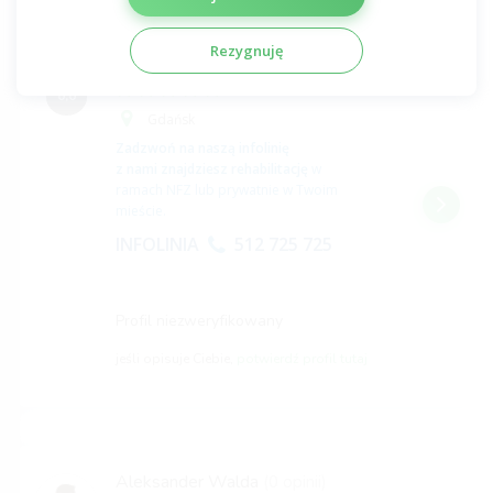
Michał Strzelczyk
(0 opinii)
Rezygnuję
Licencjat fizjoterapii
0,0
Gdańsk
Zadzwoń na naszą infolinię
z nami znajdziesz rehabilitację
w
ramach NFZ lub prywatnie w Twoim
mieście.
INFOLINIA
512 725 725
Profil niezweryfikowany
jeśli opisuje Ciebie,
potwierdź profil tutaj
Aleksander Walda
(0 opinii)