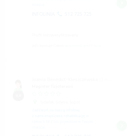
mieście.
INFOLINIA
512 725 725
Profil niezweryfikowany
jeśli opisuje Ciebie,
potwierdź profil tutaj
Joanna Benedict-Kleszczewska
(0 opinii)
Magister fizjoterapii
0,0
Gdańsk,
Gdynia,
Sopot
Zadzwoń na naszą infolinię
z nami znajdziesz rehabilitację
w
ramach NFZ lub prywatnie w Twoim
mieście.