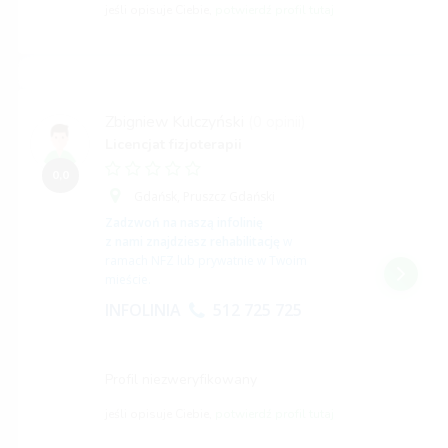
jeśli opisuje Ciebie,
potwierdź profil tutaj
Zbigniew Kulczyński
(0 opinii)
Licencjat fizjoterapii
0,0
Gdańsk,
Pruszcz Gdański
Zadzwoń na naszą infolinię
z nami znajdziesz rehabilitację
w
ramach NFZ lub prywatnie w Twoim
mieście.
INFOLINIA
512 725 725
Profil niezweryfikowany
jeśli opisuje Ciebie,
potwierdź profil tutaj