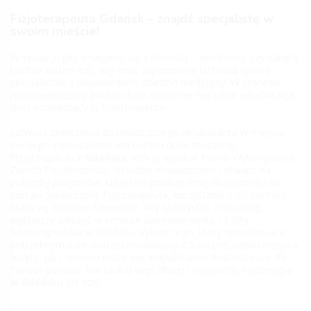
Fizjoterapeuta Gdańsk – znajdź specjalistę w
swoim mieście!
W sytuacji, gdy zmagamy się z chorobą – wrodzoną, czy nabytą,
bardzo ważne jest, aby mieć zapewnioną fachową opiekę
specjalistów z odpowiednich dziedzin medycyny. W procesie
rekonwalescencji bardzo duże znaczenie ma także rehabilitacja
oraz prowadzący ją fizjoterapeuta.
Łatwość znalezienia doświadczonego rehabilitanta w miejscu
swojego zamieszkania ma bardzo duże znaczenie.
Fizjoterapeuci
z Gdańska
, którzy uzyskali Prawo Wykonywania
Zwodu Fizjoterapeuty, to ludzie doświadczeni i otwarci na
potrzeby pacjentów. Dzięki ich powszechnej dostępności na
portalu Sprawdzony Fizjoterapeuta, korzystanie z ich pomocy
stało się znacznie łatwiejsze. Aby skorzystać z ich usług,
wystarczy założyć w serwisie darmowe konto i z listy
fizjoterapeutów w Gdańsku wybrać tego, który specjalizuje w
potrzebnym nam rodzaju rehabilitacji. Co ważne, wybór miejsca
wizyty, jak i terminu może być indywidualnie dostosowany do
Twoich potrzeb. Nie szukaj więc dłużej i rozpocznij fizjoterapię
w Gdańsku
już dziś!