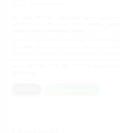
Na tym terenie dostępna jest
prywatna
rehabilitacja domowa
realizowana przez
naszych partnerów medycznych.
Prosimy o zgłoszenie zainteresowania rehabilitacją w
przypadku braku dostępności terminów wśród
wizytówek premium fizjoterapeutów naszego
portalu na tym terenie, kontaktując się telefonicznie
na nr
INFOLINI
512 725 725
lub
wypełnienie
formularza
.
Zadzwoń
Zgłoś zainteresowanie
Komunikat portalu