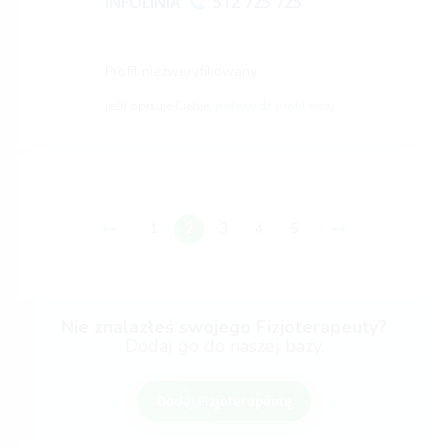
INFOLINIA
512 725 725
Profil niezweryfikowany
jeśli opisuje Ciebie,
potwierdź profil tutaj
1
2
3
4
5
Nie znalazłeś swojego Fizjoterapeuty?
Dodaj go do naszej bazy.
Dodaj Fizjoterapeutę