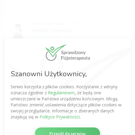
Anna Pajewska
(0 opinii)
Magister fizjoterapii
0,0
Gdańsk
Zadzwoń na naszą infolinię
z nami znajdziesz rehabilitację
w
ramach NFZ lub prywatnie w Twoim
mieście.
Szanowni Użytkownicy,
INFOLINIA
512 725 725
Serwis korzysta z plików cookies. Korzystanie z witryny
oznacza zgodnie z
Regulaminem
, że będą one
umieszczane w Państwa urządzeniu końcowym. Mogą
Profil niezweryfikowany
Państwo zmienić ustawienia dotyczące plików cookies w
swojej przeglądarce. Informacje o zbieranych danych
jeśli opisuje Ciebie,
potwierdź profil tutaj
znajdują się w
Polityce Prywatności
.
Przejdź do serwisu