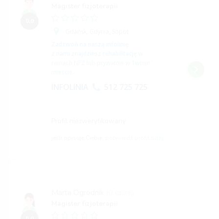
Magister fizjoterapii
0,0
Gdańsk,
Gdynia,
Sopot
Zadzwoń na naszą infolinię
z nami znajdziesz rehabilitację
w
ramach NFZ lub prywatnie w Twoim
mieście.
INFOLINIA
512 725 725
Profil niezweryfikowany
jeśli opisuje Ciebie,
potwierdź profil tutaj
Marta Ogrodnik
(0 opinii)
Magister fizjoterapii
0,0