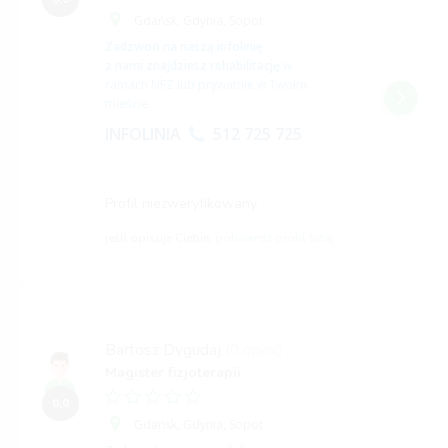
Gdańsk,
Gdynia,
Sopot
Zadzwoń na naszą infolinię
z nami znajdziesz rehabilitację
w
ramach NFZ lub prywatnie w Twoim
mieście.
INFOLINIA
512 725 725
Profil niezweryfikowany
jeśli opisuje Ciebie,
potwierdź profil tutaj
Bartosz Dygudaj
(0 opinii)
Magister fizjoterapii
0,0
Gdańsk,
Gdynia,
Sopot