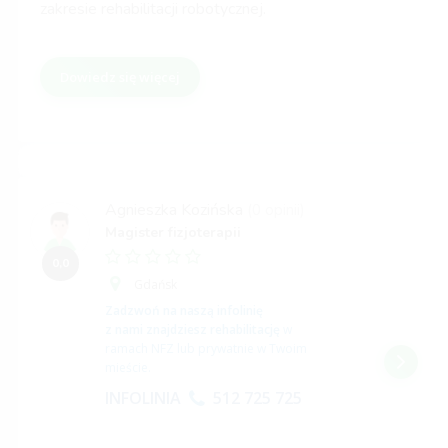
zakresie rehabilitacji robotycznej.
Dowiedz się więcej
Agnieszka Kozińska
(0 opinii)
Magister fizjoterapii
0,0
Gdańsk
Zadzwoń na naszą infolinię
z nami znajdziesz rehabilitację
w
ramach NFZ lub prywatnie w Twoim
mieście.
INFOLINIA
512 725 725