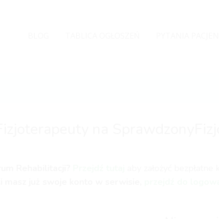
BLOG
TABLICA OGŁOSZEŃ
PYTANIA PACJE
Fizjoterapeuty na SprawdzonyFizj
um Rehabilitacji?
Przejdź tutaj
aby założyć bezpłatne ko
li masz już swoje konto w serwisie,
przejdź do logow