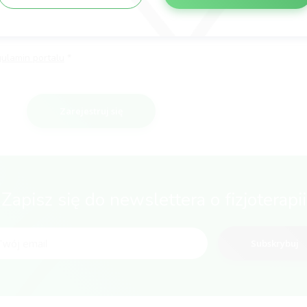
gulamin portalu
Zarejestruj się
Zapisz się do newslettera o fizjoterapii
Subskrybuj