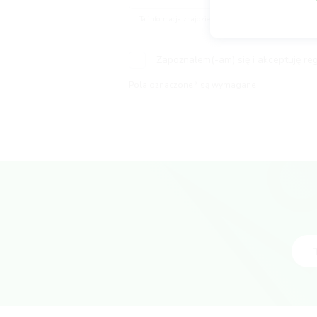
Ta informacja znajdzie się na Twoim głównym profilu
Zapoznałem(-am) się i akceptuję
re
Pola oznaczone * są wymagane