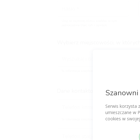
Użyj co najmniej ośmiu znaków, w tym
jednocześnie liter, cyfr i symboli
Wybierz miejscowości, w których
Ta informacja znajdzie się na Twoim głównym profilu
Dane kontaktowe dla pacjentów (
Szanowni 
Serwis korzysta 
umieszczane w P
cookies w swojej
Ta informacja znajdzie się na Twoim głównym profilu