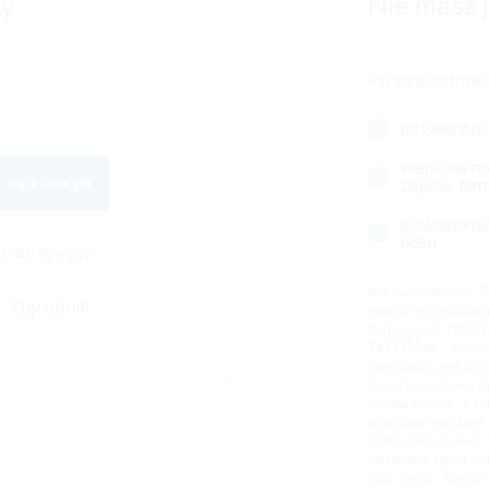
ty
Nie masz j
Po zarejestrowa
potwierdzić
wejść na now
zdjęcia, film
 się z Google
powiadomić
ocen
standardowego:
Administratorem T
celach i sposobach 
Katowicach (40-01
243333644. Info
formularzu jest dob
danych osobowych, 
przetwarzania, a t
osobowe podane p
przepisami prawa, 
udzielenia zgód, o 
tych zgód. Nadto,