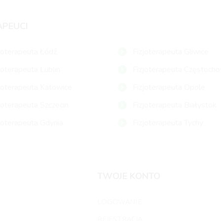
APEUCI
joterapeuta Łódź
Fizjoterapeuta Gliwice
joterapeuta Lublin
Fizjoterapeuta Częstoch
joterapeuta Katowice
Fizjoterapeuta Opole
joterapeuta Szczecin
Fizjoterapeuta Białystok
joterapeuta Gdynia
Fizjoterapeuta Tychy
TWOJE KONTO
LOGOWANIE
REJESTRACJA