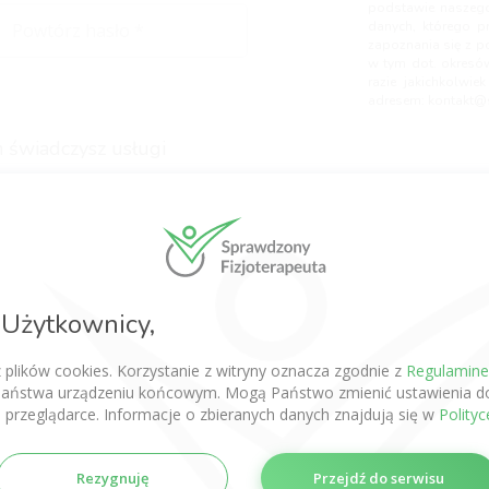
podstawie naszego
danych, którego p
zapoznania się z p
w tym dot. okresó
razie jakichkolwi
adresem:
kontakt@s
 świadczysz usługi
wpisz min. 1 kontakt)
Użytkownicy,
z plików cookies. Korzystanie z witryny oznacza zgodnie z
Regulamin
aństwa urządzeniu końcowym. Mogą Państwo zmienić ustawienia do
 przeglądarce. Informacje o zbieranych danych znajdują się w
Polity
Rezygnuję
Przejdź do serwisu