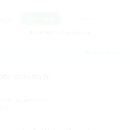
Zarejestruj się
Zaloguj się
NTÓW
INFOLINIA
512 725 725
Zgłoś nadużycie
oterapeuta.pl
nto i uzupełnić profil.
ania
.