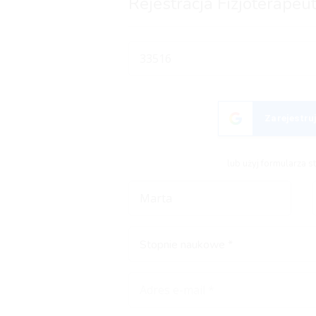
Rejestracja Fizjoterapeu
Zarejestruj
lub użyj formularza 
Stopnie naukowe *