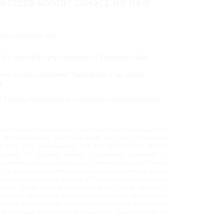
eszcze konta? Dołącz do nas!
niu pamiętaj aby:
 link rejestracyjny wysłany na Twojego maila
e konto i uzupełnić Twój profil o np. opisy,
y
 Twoich Pacjentów o możliwości pozostawiania
woich danych osobowych, czyli podmiotem decydującym o
ich przetwarzania, jest Proven Medic sp. z o.o., z siedzibą w
3 przy ulicy Staromiejskiej 17), NIP 6252449234, REGON
rmujemy, że podanie danych osobowych zawartych w
rowolne, a także, że przysługują Ci prawa dostępu do Twoich
ich zmiany (w tym aktualizacji), wyrażenia sprzeciwu wobec
akże pozostałe prawa opisane w Polityce prywatności. Dane
rzez Ciebie będą przetwarzane przez nas w zgodzie z
w celach określonych w Polityce poprawności. W przypadku
których mowa poniżej, cele te zostały określone w formułach
 przysługuje nam prawo przetwarzania Twoich danych na