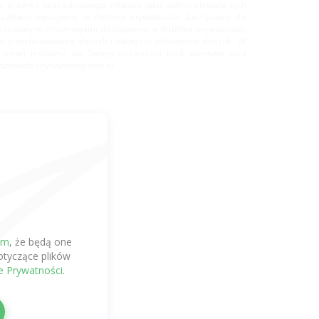
 prawnie uzasadnionego interesu jako administratora tych
rzykłady opisujemy w Polityce prywatności. Zachęcamy do
ozostałymi informacjami dostępnymi w Polityce prywatności,
w przechowywania danych i kategorii odbiorców danych. W
ek pytań jesteśmy do Twojej dyspozycji pod adresem pod
prawdzonyfizjoterapeuta.pl
em
, że będą one
tyczące plików
ce Prywatności
.