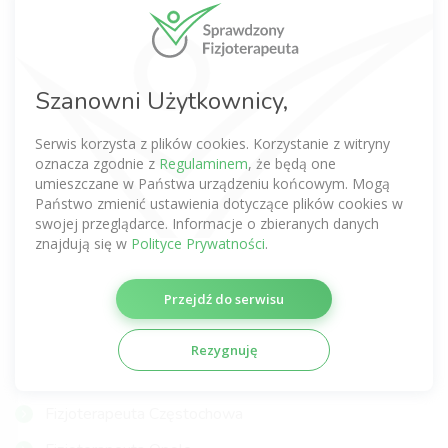
Fizjoterapeuta Warszawa
Fizjoterapeuta Wrocław
Fizjoterapeuta Kraków
Szanowni Użytkownicy,
Fizjoterapeuta Poznań
Serwis korzysta z plików cookies. Korzystanie z witryny
Fizjoterapeuta Gdańsk
oznacza zgodnie z
Regulaminem
, że będą one
umieszczane w Państwa urządzeniu końcowym. Mogą
Fizjoterapeuta Łódź
Państwo zmienić ustawienia dotyczące plików cookies w
swojej przeglądarce. Informacje o zbieranych danych
Fizjoterapeuta Lublin
znajdują się w
Polityce Prywatności
.
Fizjoterapeuta Katowice
Przejdź do serwisu
Fizjoterapeuta Szczecin
Fizjoterapeuta Gdynia
Rezygnuję
Fizjoterapeuta Gliwice
Fizjoterapeuta Częstochowa