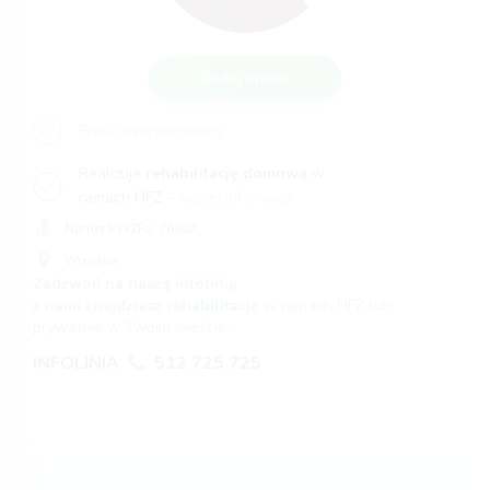
Dodaj opinię
Profil zweryfikowany
Realizuje
rehabilitację domową
w
ramach NFZ -
więcej informacji
Numer PWZFz:
76967
Wrocław
Zadzwoń na naszą infolinię
z nami znajdziesz rehabilitację
w ramach NFZ lub
prywatnie w Twoim mieście.
INFOLINIA
512 725 725