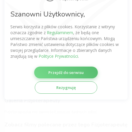
Komentarze po wizycie
Szanowni Użytkownicy,
Nie dodano jeszcze żadnej opinii.
Serwis korzysta z plików cookies. Korzystanie z witryny
Bądź pierwszy
oznacza zgodnie z
Regulaminem
, że będą one
umieszczane w Państwa urządzeniu końcowym. Mogą
Państwo zmienić ustawienia dotyczące plików cookies w
Zobacz komentarze tego Fizjoterapeuty
swojej przeglądarce. Informacje o zbieranych danych
uzyskane z innych serwisów
znajdują się w
Polityce Prywatności
.
Nie dodano jeszcze żadnej opinii.
Przejdź do serwisu
Certyfikaty fizjoterapeutyczne
Rezygnuję
Fizjoterapeuta nie zamieścił jeszcze żadnych certyfikatów.
Galeria Fizjoterapeuty
Fizjoterapeuta nie zamieścił jeszcze żadnych zdjęć.
Zobacz filmy polecane przez tego Fizjoterapeutę