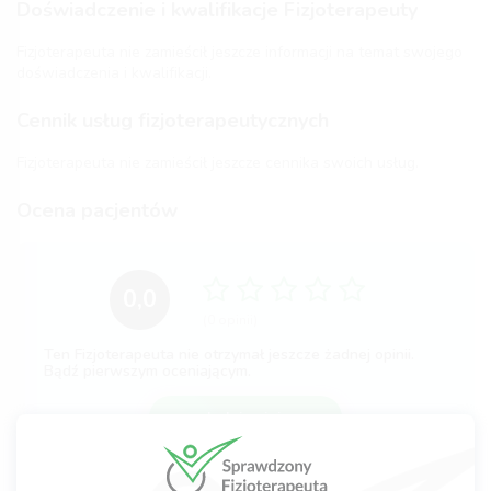
Doświadczenie i kwalifikacje Fizjoterapeuty
Fizjoterapeuta nie zamieścił jeszcze informacji na temat swojego
doświadczenia i kwalifikacji.
Cennik usług fizjoterapeutycznych
Fizjoterapeuta nie zamieścił jeszcze cennika swoich usług.
Ocena pacjentów
0,0
(0 opinii)
Ten Fizjoterapeuta nie otrzymał jeszcze żadnej opinii.
Bądź pierwszym oceniającym.
dodaj opinię