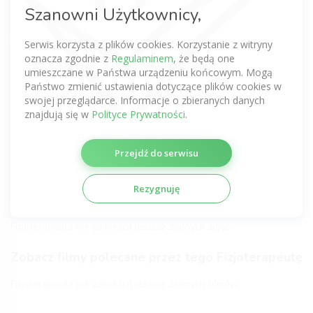
Nie dodano jeszcze żadnej opinii.
Szanowni Użytkownicy,
Bądź pierwszy
Serwis korzysta z plików cookies. Korzystanie z witryny
oznacza zgodnie z
Regulaminem
, że będą one
Zobacz komentarze tego Fizjoterapeuty
umieszczane w Państwa urządzeniu końcowym. Mogą
uzyskane z innych serwisów
Państwo zmienić ustawienia dotyczące plików cookies w
swojej przeglądarce. Informacje o zbieranych danych
Nie dodano jeszcze żadnej opinii.
znajdują się w
Polityce Prywatności
.
Certyfikaty fizjoterapeutyczne
Przejdź do serwisu
Fizjoterapeuta nie zamieścił jeszcze żadnych certyfikatów.
Rezygnuję
Galeria Fizjoterapeuty
Fizjoterapeuta nie zamieścił jeszcze żadnych zdjęć.
Zobacz filmy polecane przez tego Fizjoterapeutę
Fizjoterapeuta nie zamieścił jeszcze żadnych filmów.