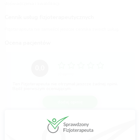
doświadczenia i kwalifikacji.
Cennik usług fizjoterapeutycznych
Fizjoterapeuta nie zamieścił jeszcze cennika swoich usług.
Ocena pacjentów
0,0
(0 opinii)
Ten Fizjoterapeuta nie otrzymał jeszcze żadnej opinii.
Bądź pierwszym oceniającym.
dodaj opinię
Komentarze po wizycie