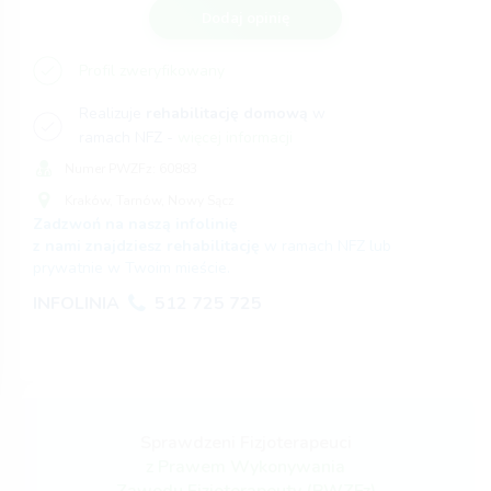
Dodaj opinię
Profil zweryfikowany
Realizuje
rehabilitację domową
w
ramach NFZ -
więcej informacji
Numer PWZFz:
60883
Kraków,
Tarnów,
Nowy Sącz
Zadzwoń na naszą infolinię
z nami znajdziesz rehabilitację
w ramach NFZ lub
prywatnie w Twoim mieście.
INFOLINIA
512 725 725
Sprawdzeni Fizjoterapeuci
z Prawem Wykonywania