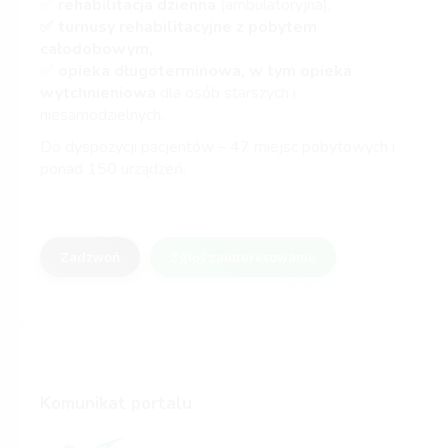
✅
rehabilitacja dzienna
(ambulatoryjna),
✅ turnusy rehabilitacyjne z pobytem
całodobowym,
✅
opieka długoterminowa, w tym opieka
wytchnieniowa
dla osób starszych i
niesamodzielnych.
Do dyspozycji pacjentów – 47 miejsc pobytowych i
ponad 150 urządzeń.
Zadzwoń
Zgłoś zainteresowanie
Komunikat portalu