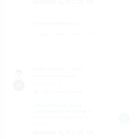
INFOLINIA
512 725 725
Profil niezweryfikowany
jeśli opisuje Ciebie,
potwierdź profil tutaj
Michał Kłaczko
(0 opinii)
Magister fizjoterapii
0,0
Gdynia,
Sopot,
Gdańsk,
więcej...
Zadzwoń na naszą infolinię
z nami znajdziesz rehabilitację
w
ramach NFZ lub prywatnie w Twoim
mieście.
INFOLINIA
512 725 725