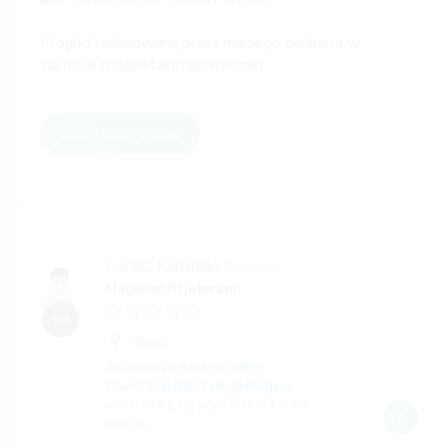
Projekt realizowana przez naszego partnera w
zakresie rehabilitacji robotycznej.
Dowiedz się więcej
Łukasz Kamiński
(0 opinii)
Magister fizjoterapii
0,0
Sopot
Zadzwoń na naszą infolinię
z nami znajdziesz rehabilitację
w
ramach NFZ lub prywatnie w Twoim
mieście.