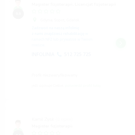
Magister fizjoterapii, Licencjat fizjoterapii
0,0
Gdynia,
Sopot,
Gdańsk
Zadzwoń na naszą infolinię
z nami znajdziesz rehabilitację
w
ramach NFZ lub prywatnie w Twoim
mieście.
INFOLINIA
512 725 725
Profil niezweryfikowany
jeśli opisuje Ciebie,
potwierdź profil tutaj
Kamil Zysk
(0 opinii)
Magister fizjoterapii