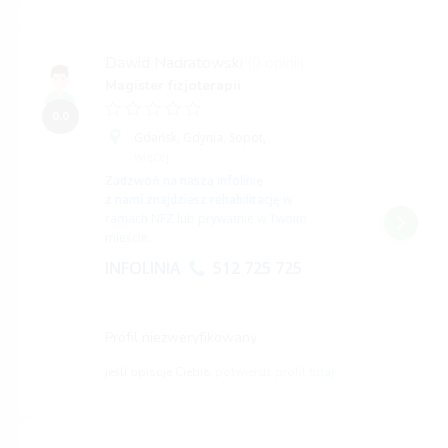
Dawid Nadratowski
(0 opinii)
Magister fizjoterapii
0,0
Gdańsk,
Gdynia,
Sopot,
więcej...
Zadzwoń na naszą infolinię
z nami znajdziesz rehabilitację
w
ramach NFZ lub prywatnie w Twoim
mieście.
INFOLINIA
512 725 725
Profil niezweryfikowany
jeśli opisuje Ciebie,
potwierdź profil tutaj