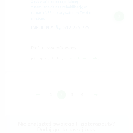
Zadzwoń na naszą infolinię
z nami znajdziesz rehabilitację
w
ramach NFZ lub prywatnie w Twoim
mieście.
INFOLINIA
512 725 725
Profil niezweryfikowany
jeśli opisuje Ciebie,
potwierdź profil tutaj
1
2
3
4
Nie znalazłeś swojego Fizjoterapeuty?
Dodaj go do naszej bazy.