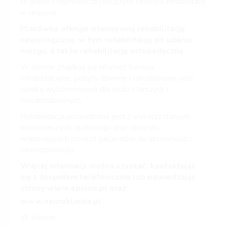
to jedno z najnowocześniejszych centrów rehabilitacji
w regionie.
Placówka oferuje intensywną rehabilitację
neurologiczną, w tym rehabilitację po udarze
mózgu, a także rehabilitację ortopedyczną.
W ofercie znajdują się również turnusy
rehabilitacyjne, pobyty dzienne i całodobowe oraz
opieka wytchnieniowa dla osób starszych i
niesamodzielnych.
Rehabilitacja prowadzona jest z wykorzystaniem
nowoczesnych technologii oraz robotyki,
wspierających powrót pacjentów do sprawności i
samodzielności.
Więcej informacji można uzyskać, kontaktując
się z zespołem telefonicznie lub odwiedzając
strony
www.epione.pl
oraz
www.neuroklinika.pl
W ofercie: