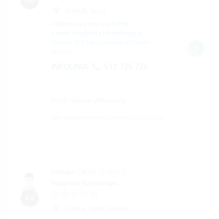
0,0
Gdańsk,
Sopot
Zadzwoń na naszą infolinię
z nami znajdziesz rehabilitację
w
ramach NFZ lub prywatnie w Twoim
mieście.
INFOLINIA
512 725 725
Profil niezweryfikowany
jeśli opisuje Ciebie,
potwierdź profil tutaj
Natalia Okoń
(0 opinii)
Magister fizjoterapii
0,0
Gdynia,
Sopot,
Gdańsk