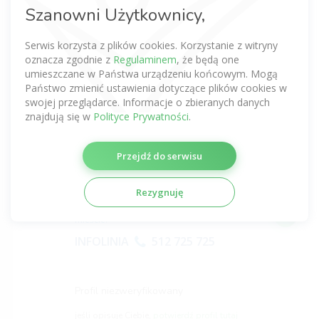
Profil niezweryfikowany
Szanowni Użytkownicy,
jeśli opisuje Ciebie,
potwierdź profil tutaj
Serwis korzysta z plików cookies. Korzystanie z witryny
oznacza zgodnie z
Regulaminem
, że będą one
umieszczane w Państwa urządzeniu końcowym. Mogą
Państwo zmienić ustawienia dotyczące plików cookies w
swojej przeglądarce. Informacje o zbieranych danych
Marek Piask
(0 opinii)
znajdują się w
Polityce Prywatności
.
Licencjat fizjoterapii
0,0
Przejdź do serwisu
Gdańsk,
Sopot
Zadzwoń na naszą infolinię
Rezygnuję
z nami znajdziesz rehabilitację
w
ramach NFZ lub prywatnie w Twoim
mieście.
INFOLINIA
512 725 725
Profil niezweryfikowany
jeśli opisuje Ciebie,
potwierdź profil tutaj