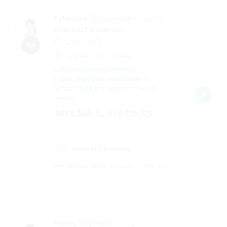
Katarzyna Gostomska
(0 opinii)
Licencjat fizjoterapii
0,0
Gdynia,
Sopot,
Gdańsk
Zadzwoń na naszą infolinię
z nami znajdziesz rehabilitację
w
ramach NFZ lub prywatnie w Twoim
mieście.
INFOLINIA
512 725 725
Profil niezweryfikowany
jeśli opisuje Ciebie,
potwierdź profil tutaj
Maciej Strychalski
(0 opinii)