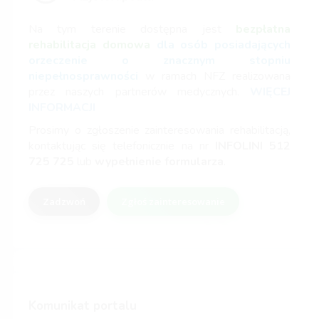
Na tym terenie dostępna jest
bezpłatna
rehabilitacja domowa
dla osób posiadających
orzeczenie o znacznym stopniu
niepełnosprawności
w ramach NFZ realizowana
przez naszych partnerów medycznych.
WIĘCEJ
INFORMACJI
Prosimy o zgłoszenie zainteresowania rehabilitacją,
kontaktując się telefonicznie na nr
INFOLINI
512
725 725
lub
wypełnienie formularza
.
Zadzwoń
Zgłoś zainteresowanie
Komunikat portalu