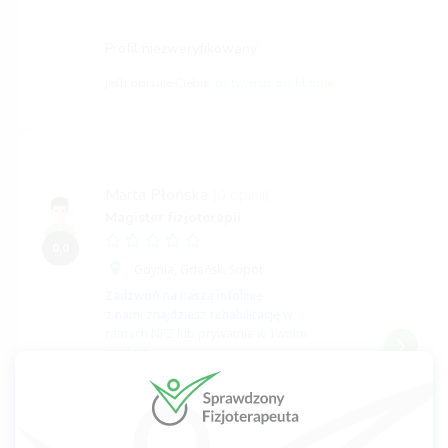
Profil niezweryfikowany
jeśli opisuje Ciebie,
potwierdź profil tutaj
Marta Płońska
(0 opinii)
Magister fizjoterapii
0,0
Gdynia,
Gdańsk,
Sopot
Zadzwoń na naszą infolinię
z nami znajdziesz rehabilitację
w
ramach NFZ lub prywatnie w Twoim
mieście.
INFOLINIA
512 725 725