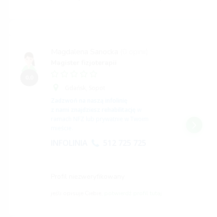
Magdalena Sanocka
(0 opinii)
Magister fizjoterapii
0,0
Gdańsk,
Sopot
Zadzwoń na naszą infolinię
z nami znajdziesz rehabilitację
w
ramach NFZ lub prywatnie w Twoim
mieście.
INFOLINIA
512 725 725
Profil niezweryfikowany
jeśli opisuje Ciebie,
potwierdź profil tutaj