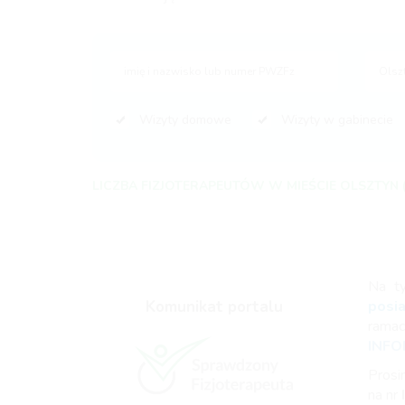
Wizyty domowe
Wizyty w gabinecie
LICZBA FIZJOTERAPEUTÓW W MIEŚCIE OLSZTYN 
Na t
Komunikat portalu
posi
rama
INFO
Prosi
na nr