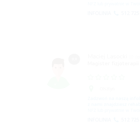
NFZ lub prywatnie w Twoi
INFOLINIA
512 725
Maciej Lasocki
(0 opi
0,0
Magister fizjoterapii
Olsztyn
Zadzwoń na naszą infol
z nami znajdziesz rehab
NFZ lub prywatnie w Twoi
INFOLINIA
512 725