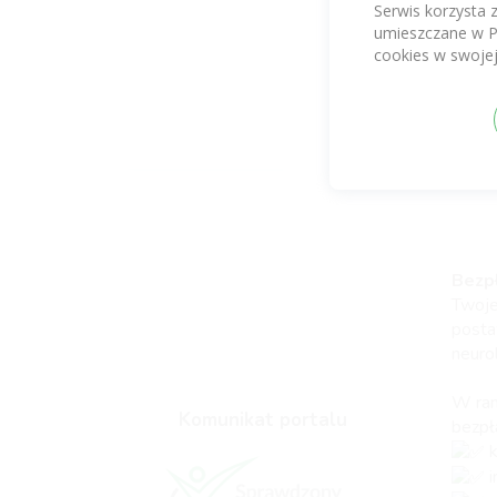
Serwis korzysta 
i nie
umieszczane w P
Do dy
cookies w swojej
Bezpł
Twoje
posta
neuro
W ram
Komunikat portalu
bezpła
k
i