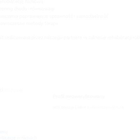
ehabilitację ruchową
rening chodu i równowagi
wiczenia poprawiające sprawność i samodzielność
owoczesne metody terapii
kt realizowana przez naszego partnera w zakresie rehabilitacji rob
ki
(0 opinii)
Profil niezweryfikowany
jeśli opisuje Ciebie,
potwierdź profil tutaj
inię
ilitację
w ramach