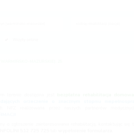
rodzaj rehabilitacji (opcja)
Wizyty online
(WARMIŃSKO-MAZURSKIE): 25
ym terenie dostępna jest
bezpłatna rehabilitacja domow
adających orzeczenie o znacznym stopniu niepełnosp
ch NFZ realizowana przez naszych partnerów medyczny
RMACJI
my o zgłoszenie zainteresowania rehabilitacją, kontaktując się t
INFOLINI
512 725 725
lub
wypełnienie formularza
.