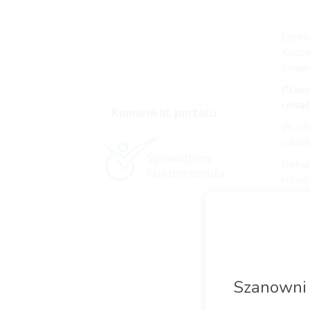
Centr
Katowi
z naj
Placó
rehab
Komunikat portalu
W ofer
całod
Rehab
robot
Więce
telef
www.
W ofe
✅
reh
Szanowni 
✅ tu
✅
op