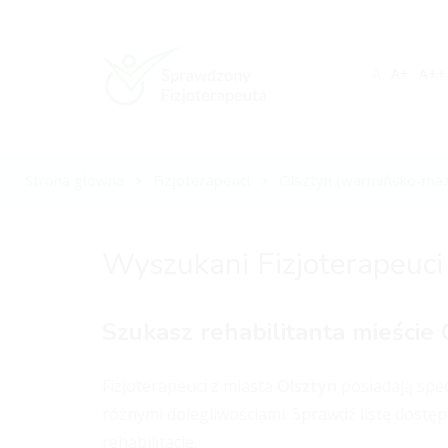
A
A+
A++
Strona główna
Fizjoterapeuci
Olsztyn (warmińsko-maz
Wyszukani Fizjoterapeuci
Szukasz rehabilitanta mieście 
Fizjoterapeuci z miasta
Olsztyn
posiadają spec
różnymi dolegliwościami. Sprawdź listę dostęp
rehabilitację.