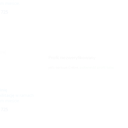
m mieście.
 725
nii)
Profil niezweryfikowany
jeśli opisuje Ciebie,
potwierdź profil tutaj
inię
ilitację
w ramach
m mieście.
 725