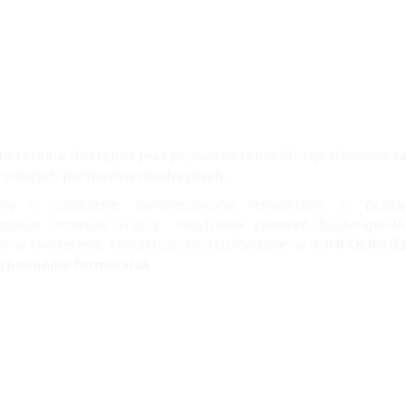
m terenie dostępna jest
prywatna rehabilitacja domowa
r
z naszych partnerów medycznych.
imy o zgłoszenie zainteresowania rehabilitacją w przyp
ępności terminów wśród wizytówek premium fizjoterapeut
u na tym terenie, kontaktując się telefonicznie na nr
INFOLINI
5
ypełnienie formularza
.