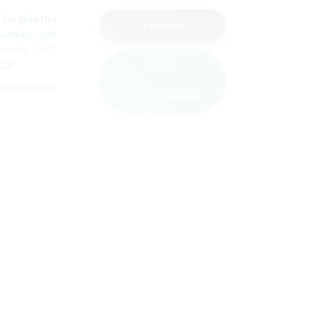
t
bezpłatna
Zadzwoń
adających
amach NFZ
JI
Zgłoś
elefonicznie
zainteresowanie