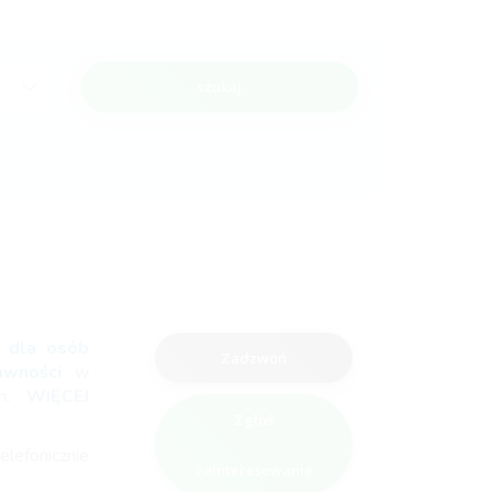
szukaj
a
dla osób
Zadzwoń
rawności
w
ch.
WIĘCEJ
Zgłoś
elefonicznie
zainteresowanie