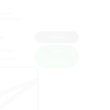
warta w
est to jedno
m
ną.
Zadzwoń
ielnych.
Zgłoś
ogii oraz
zainteresowanie
ści.
b starszych