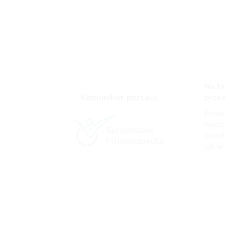
Na ty
Komunikat portalu
prze
Pros
dost
portal
lub
w