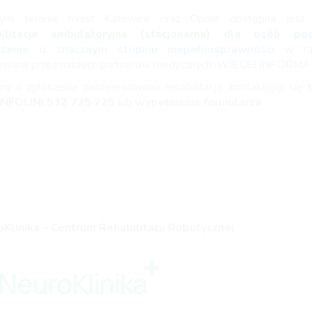
ym terenie miast Katowice oraz Opole dostępna jes
bilitacja ambulatoryjna (stacjonarna)
dla osób posi
czenie o znacznym stopniu niepełnosprawności
w r
zowana przez naszych partnerów medycznych.
WIĘCEJ INFORMAC
my o zgłoszenie zainteresowania rehabilitacją, kontaktując się t
INFOLINI
512 725 725
lub
wypełnienie formularza
.
Klinika – Centrum Rehabilitacji Robotycznej