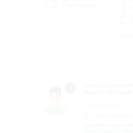
r
t
ć
n
Proje
Dariusz Czaprows
0,0
Magister fizjoterapii
Olsztyn,
Działdowo
Zadzwoń na naszą infol
z nami znajdziesz rehab