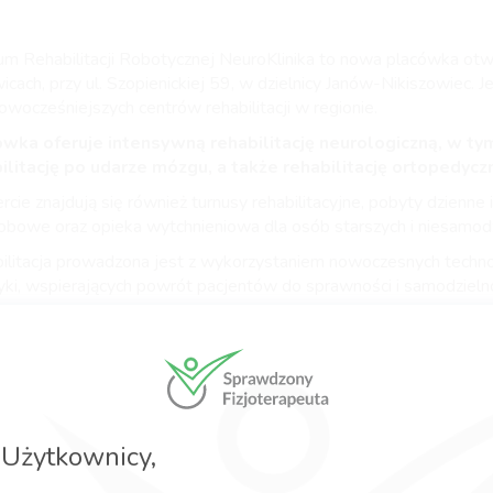
um Rehabilitacji Robotycznej NeuroKlinika to nowa placówka ot
cach, przy ul. Szopienickiej 59, w dzielnicy Janów-Nikiszowiec. J
nowocześniejszych centrów rehabilitacji w regionie.
wka oferuje intensywną rehabilitację neurologiczną, w ty
ilitację po udarze mózgu, a także rehabilitację ortopedycz
cie znajdują się również turnusy rehabilitacyjne, pobyty dzienne i
obowe oraz opieka wytchnieniowa dla osób starszych i niesamodz
ilitacja prowadzona jest z wykorzystaniem nowoczesnych technol
yki, wspierających powrót pacjentów do sprawności i samodzielno
j informacji można uzyskać, kontaktując się z zespołem
onicznie lub odwiedzając strony
www.epione.pl
oraz
neuroklinika.pl
rcie:
abilitacja dzienna
(ambulatoryjna),
Użytkownicy,
rnusy rehabilitacyjne z pobytem całodobowym,
ieka długoterminowa, w tym opieka wytchnieniowa
dla osó