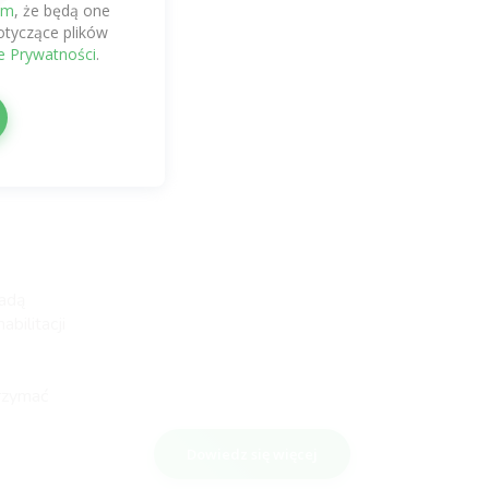
em
, że będą one
tyczące plików
eń.
ce Prywatności
.
wadą
bilitacji
rzymać
Dowiedz się więcej