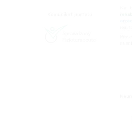
Na t
Komunikat portalu
reha
orze
reali
Prosi
na nr
Neuro