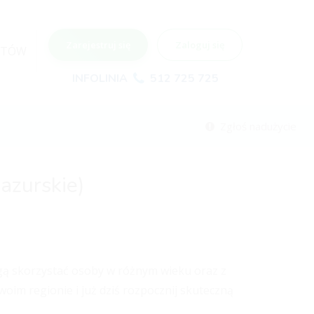
Zarejestruj się
Zaloguj się
NTÓW
INFOLINIA
512 725 725
Zgłoś nadużycie
azurskie)
mogą skorzystać osoby w różnym wieku oraz z
oim regionie i już dziś rozpocznij skuteczną