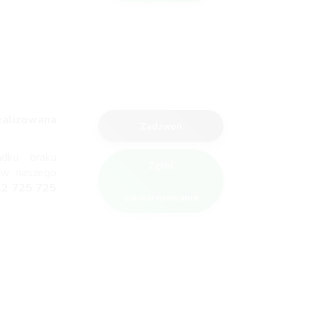
ealizowana
Zadzwoń
adku braku
Zgłoś
ów naszego
12 725 725
zainteresowanie