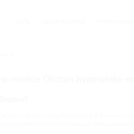
BLOG
TABLICA OGŁOSZEŃ
PYTANIA PACJE
urskie)
 w mieście Olsztyn (warmińsko-m
Olsztyn?
jalizacje w różnych rodzajach rehabilitacji. Z ich pomocy 
nych specjalistów w portalu Sprawdzony Fizjoterapeuta w Tw