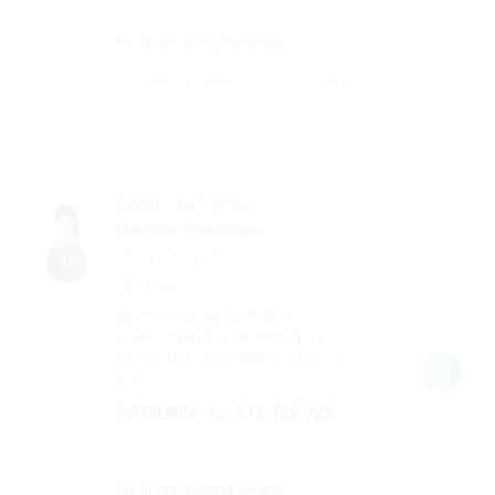
Profil niezweryfikowany
jeśli opisuje Ciebie,
potwierdź profil tutaj
Agnieszka Słoma
(0 opinii)
Magister fizjoterapii
0,0
Łódź
Zadzwoń na naszą infolinię
z nami znajdziesz rehabilitację
w
ramach NFZ lub prywatnie w Twoim
mieście.
INFOLINIA
512 725 725
Profil niezweryfikowany