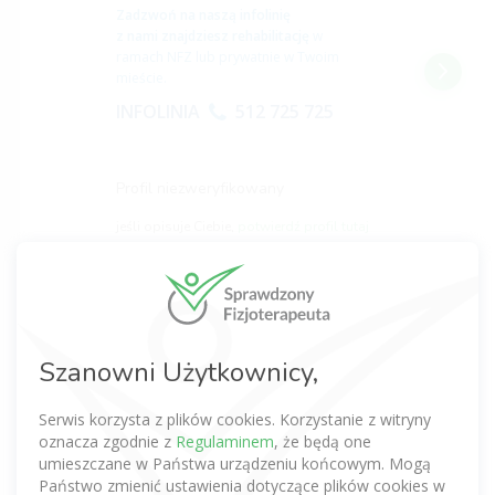
Zadzwoń na naszą infolinię
z nami znajdziesz rehabilitację
w
ramach NFZ lub prywatnie w Twoim
mieście.
INFOLINIA
512 725 725
Profil niezweryfikowany
jeśli opisuje Ciebie,
potwierdź profil tutaj
Maciej Jaraszek
(0 opinii)
Szanowni Użytkownicy,
Magister fizjoterapii
0,0
Serwis korzysta z plików cookies. Korzystanie z witryny
Łódź
oznacza zgodnie z
Regulaminem
, że będą one
Zadzwoń na naszą infolinię
umieszczane w Państwa urządzeniu końcowym. Mogą
z nami znajdziesz rehabilitację
w
Państwo zmienić ustawienia dotyczące plików cookies w