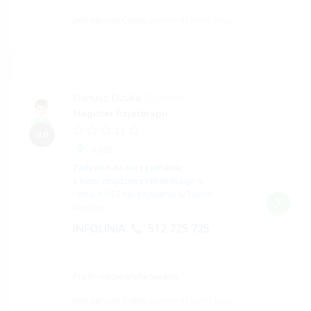
jeśli opisuje Ciebie,
potwierdź profil tutaj
Dariusz Działa
(0 opinii)
Magister fizjoterapii
0,0
Łódź
Zadzwoń na naszą infolinię
z nami znajdziesz rehabilitację
w
ramach NFZ lub prywatnie w Twoim
mieście.
INFOLINIA
512 725 725
Profil niezweryfikowany
jeśli opisuje Ciebie,
potwierdź profil tutaj