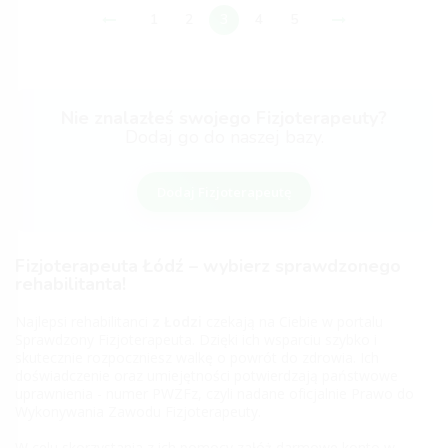
1
2
3
4
5
Nie znalazłeś swojego Fizjoterapeuty?
Dodaj go do naszej bazy.
Dodaj Fizjoterapeutę
Fizjoterapeuta Łódź – wybierz sprawdzonego
rehabilitanta!
Najlepsi rehabilitanci
z Łodzi
czekają na Ciebie w portalu
Sprawdzony Fizjoterapeuta. Dzięki ich wsparciu szybko i
skutecznie rozpoczniesz walkę o powrót do zdrowia. Ich
doświadczenie oraz umiejętności potwierdzają państwowe
uprawnienia - numer PWZFz, czyli nadane oficjalnie Prawo do
Wykonywania Zawodu Fizjoterapeuty.
W celu skorzystania z ich pomocy załóż darmowe konto w