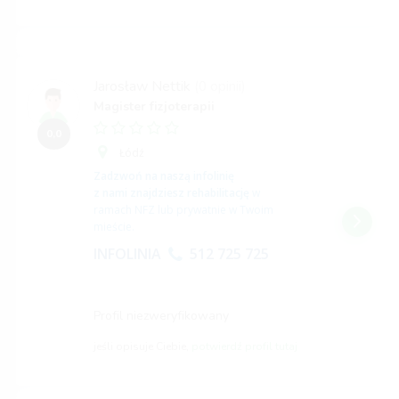
Jarosław Nettik
(0 opinii)
Magister fizjoterapii
0,0
Łódź
Zadzwoń na naszą infolinię
z nami znajdziesz rehabilitację
w
ramach NFZ lub prywatnie w Twoim
mieście.
INFOLINIA
512 725 725
Profil niezweryfikowany
jeśli opisuje Ciebie,
potwierdź profil tutaj