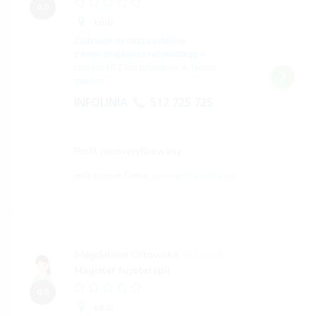
0,0
Łódź
Zadzwoń na naszą infolinię
z nami znajdziesz rehabilitację
w
ramach NFZ lub prywatnie w Twoim
mieście.
INFOLINIA
512 725 725
Profil niezweryfikowany
jeśli opisuje Ciebie,
potwierdź profil tutaj
Magdalena Orłowska
(0 opinii)
Magister fizjoterapii
0,0
Łódź