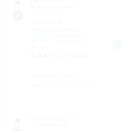
Mateusz Goczał
(0 opinii)
Magister fizjoterapii
0,0
Łódź,
Koluszki
Zadzwoń na naszą infolinię
z nami znajdziesz rehabilitację
w
ramach NFZ lub prywatnie w Twoim
mieście.
INFOLINIA
512 725 725
Profil niezweryfikowany
jeśli opisuje Ciebie,
potwierdź profil tutaj
Michał Piasecki
(0 opinii)
Technik fizjoterapii