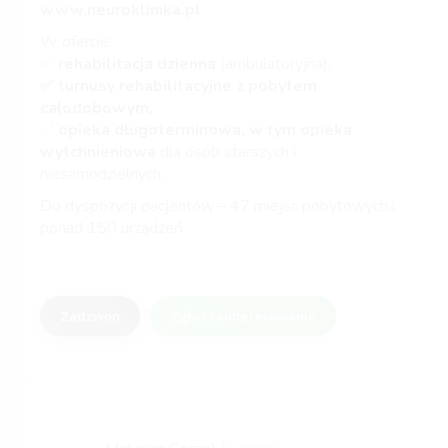
www.neuroklinika.pl
W ofercie:
✅
rehabilitacja dzienna
(ambulatoryjna),
✅ turnusy rehabilitacyjne z pobytem
całodobowym,
✅
opieka długoterminowa, w tym opieka
wytchnieniowa
dla osób starszych i
niesamodzielnych.
Do dyspozycji pacjentów – 47 miejsc pobytowych i
ponad 150 urządzeń.
Zadzwoń
Zgłoś zainteresowanie