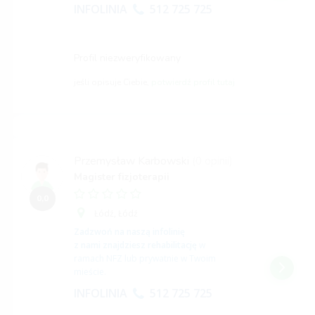
INFOLINIA
512 725 725
Profil niezweryfikowany
jeśli opisuje Ciebie,
potwierdź profil tutaj
Przemysław Karbowski
(0 opinii)
Magister fizjoterapii
0,0
Łódź,
Łódź
Zadzwoń na naszą infolinię
z nami znajdziesz rehabilitację
w
ramach NFZ lub prywatnie w Twoim
mieście.
INFOLINIA
512 725 725