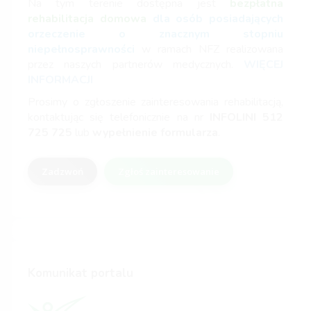
Na tym terenie dostępna jest
bezpłatna
rehabilitacja domowa
dla osób posiadających
orzeczenie o znacznym stopniu
niepełnosprawności
w ramach NFZ realizowana
przez naszych partnerów medycznych.
WIĘCEJ
INFORMACJI
Prosimy o zgłoszenie zainteresowania rehabilitacją,
kontaktując się telefonicznie na nr
INFOLINI
512
725 725
lub
wypełnienie formularza
.
Zadzwoń
Zgłoś zainteresowanie
Komunikat portalu