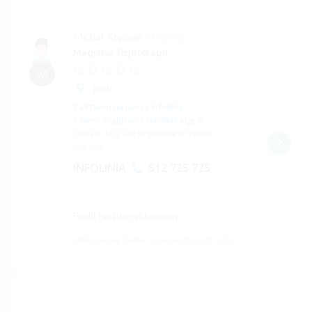
Michał Kłysiak
(0 opinii)
Magister fizjoterapii
0,0
Łódź
Zadzwoń na naszą infolinię
z nami znajdziesz rehabilitację
w
ramach NFZ lub prywatnie w Twoim
mieście.
INFOLINIA
512 725 725
Profil niezweryfikowany
jeśli opisuje Ciebie,
potwierdź profil tutaj