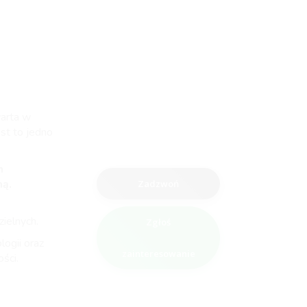
warta w
est to jedno
m
ną.
Zadzwoń
ielnych.
Zgłoś
ogii oraz
zainteresowanie
ści.