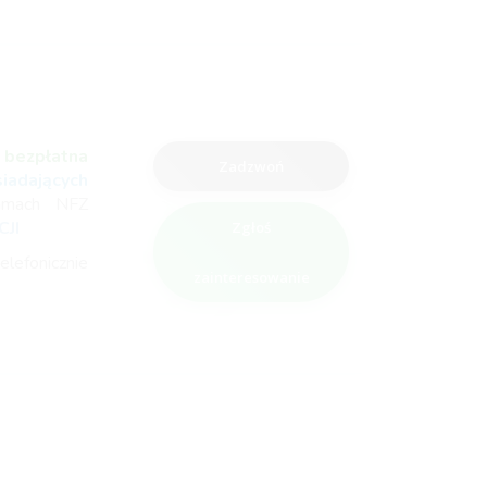
t
bezpłatna
Zadzwoń
adających
amach NFZ
JI
Zgłoś
elefonicznie
zainteresowanie