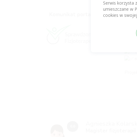
Serwis korzysta 
umieszczane w P
W ram
Komunikat portalu
cookies w swojej
bezpła
k
i
r
t
ć
n
Proje
Agnieszka Kolars
0,0
Magister fizjoterapii