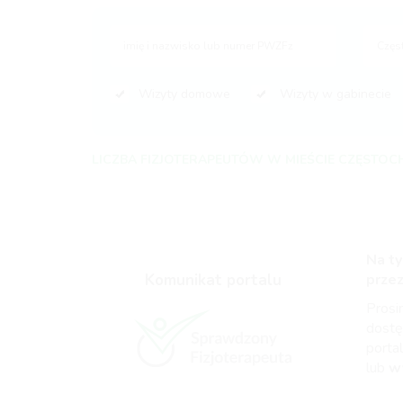
Wizyty domowe
Wizyty w gabinecie
LICZBA FIZJOTERAPEUTÓW W MIEŚCIE CZĘSTOCH
Na ty
Komunikat portalu
prze
Pros
dost
portal
lub
w