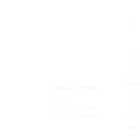
Centr
Katowi
z naj
Placó
rehab
Komunikat portalu
W ofer
całod
Rehab
robot
Więce
telef