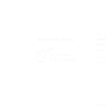
Na t
Komunikat portalu
reha
orze
reali
Prosi
na nr
Neuro