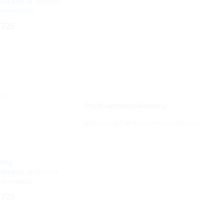
ilitację
w ramach
m mieście.
 725
nii)
Profil niezweryfikowany
jeśli opisuje Ciebie,
potwierdź profil tutaj
inię
ilitację
w ramach
m mieście.
 725