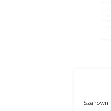
www.
W ofe
✅
reh
✅ tu
✅
op
i nie
Do dy
Bezpł
Twoje
Szanowni 
posta
neuro