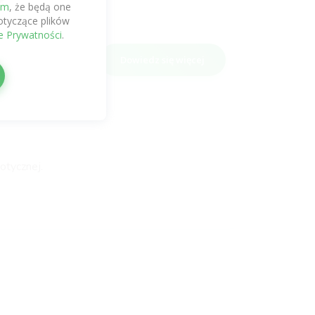
em
, że będą one
tyczące plików
rzymać
ce Prywatności
.
Dowiedz się więcej
otycznej.