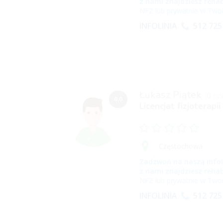
z nami znajdziesz rehab
NFZ lub prywatnie w Twoi
INFOLINIA
512 725
Łukasz Piątek
(0 opi
0,0
Licencjat fizjoterapii
Częstochowa
Zadzwoń na naszą infol
z nami znajdziesz rehab
NFZ lub prywatnie w Twoi
INFOLINIA
512 725