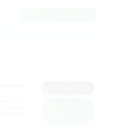
szukaj
ealizowana
Zadzwoń
adku braku
Zgłoś
ów naszego
12 725 725
zainteresowanie