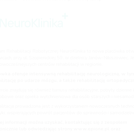
um Rehabilitacji Robotycznej NeuroKlinika to nowa placówka ot
cach, przy ul. Szopienickiej 59, w dzielnicy Janów-Nikiszowiec. J
nowocześniejszych centrów rehabilitacji w regionie.
wka oferuje intensywną rehabilitację neurologiczną, w ty
ilitację po udarze mózgu, a także rehabilitację ortopedycz
cie znajdują się również turnusy rehabilitacyjne, pobyty dzienne i
obowe oraz opieka wytchnieniowa dla osób starszych i niesamodz
ilitacja prowadzona jest z wykorzystaniem nowoczesnych technol
yki, wspierających powrót pacjentów do sprawności i samodzielno
j informacji można uzyskać, kontaktując się z zespołem
onicznie lub odwiedzając strony
www.epione.pl
oraz