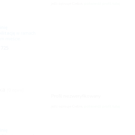
jeśli opisuje Ciebie,
potwierdź profil tutaj
inię
ilitację
w ramach
m mieście.
 725
ka
(0 opinii)
Profil niezweryfikowany
jeśli opisuje Ciebie,
potwierdź profil tutaj
inię