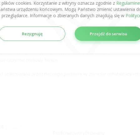
z plików cookies. Korzystanie z witryny oznacza zgodnie z
Regulamin
aństwa urządzeniu końcowym. Mogą Państwo zmienić ustawienia do
ach programu finansowanego ze środków publicznych można ot
 przeglądarce. Informacje o zbieranych danych znajdują się w
Polity
tną, specjalistyczną rehabilitację, obejmującą m.in.:
onsultację kwalifikacyjną
ndywidualny plan terapii
Rezygnuję
Przejdź do serwisu
ehabilitację ruchową
rening chodu i równowagi
wiczenia poprawiające sprawność i samodzielność
owoczesne metody terapii
kt realizowana przez naszego partnera w zakresie rehabilitacji rob
ka
(0 opinii)
Profil niezweryfikowany