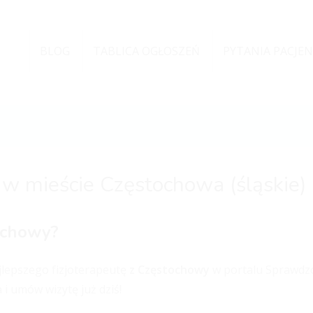
BLOG
TABLICA OGŁOSZEŃ
PYTANIA PACJE
 w mieście Częstochowa (śląskie)
tochowy?
ajlepszego fizjoterapeutę
z Częstochowy
w portalu Sprawdzo
 i umów wizytę już dziś!