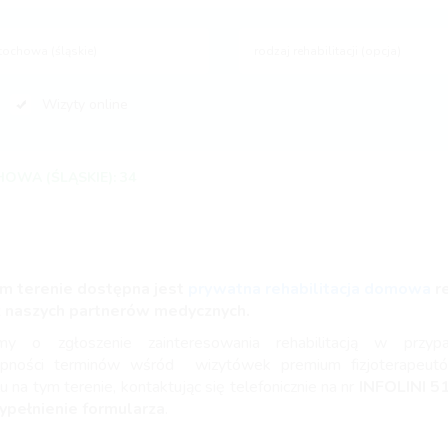
rodzaj rehabilitacji (opcja)
Wizyty online
OWA (ŚLĄSKIE): 34
m terenie dostępna jest
prywatna rehabilitacja domowa
r
z naszych partnerów medycznych.
imy o zgłoszenie zainteresowania rehabilitacją w przyp
ępności terminów wśród wizytówek premium fizjoterapeut
u na tym terenie, kontaktując się telefonicznie na nr
INFOLINI
5
ypełnienie formularza
.