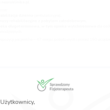
neuroklinika.pl
rcie:
abilitacja dzienna
(ambulatoryjna),
rnusy rehabilitacyjne z pobytem całodobowym,
ieka długoterminowa, w tym opieka wytchnieniowa
dla osó
samodzielnych.
spozycji pacjentów – 47 miejsc pobytowych i ponad 150 urządz
atna rehabilitacja dla dzieci i młodzieży w wieku 5–18 lat
 dziecko ma trudności z chodzeniem, równowagą, koordynacją, 
Użytkownicy,
wy, osłabieniem mięśni lub poruszaniem się? A może wymaga reha
logicznej?