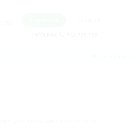
Zarejestruj się
Zaloguj się
NTÓW
INFOLINIA
512 725 725
Zgłoś nadużycie
ny Fizjoterapeuta. Załóż darmowe konto,