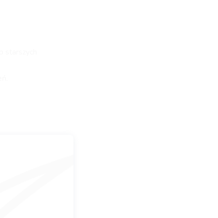
b starszych
eń.
wadą
bilitacji