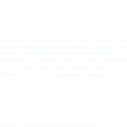
ym terenie miast Katowice oraz Opole dostępna jes
bilitacja ambulatoryjna (stacjonarna)
dla osób posi
czenie o znacznym stopniu niepełnosprawności
w r
zowana przez naszych partnerów medycznych.
WIĘCEJ INFORMAC
my o zgłoszenie zainteresowania rehabilitacją, kontaktując się t
INFOLINI
512 725 725
lub
wypełnienie formularza
.
Klinika – Centrum Rehabilitacji Robotycznej