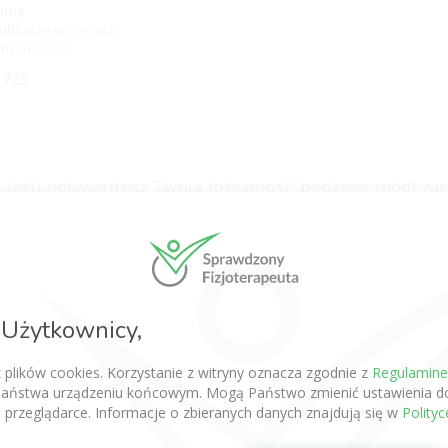
inię
ilitację
w ramach
m mieście.
 725
ą. Jeśli potwierdzisz Twoją tożsamość, będziesz mógł za
 otrzymać dane do logowania.
Użytkownicy,
Zapisz się do newslettera o fizjoterapii
z plików cookies. Korzystanie z witryny oznacza zgodnie z
Regulamin
aństwa urządzeniu końcowym. Mogą Państwo zmienić ustawienia do
 przeglądarce. Informacje o zbieranych danych znajdują się w
Polity
Subskrybuj