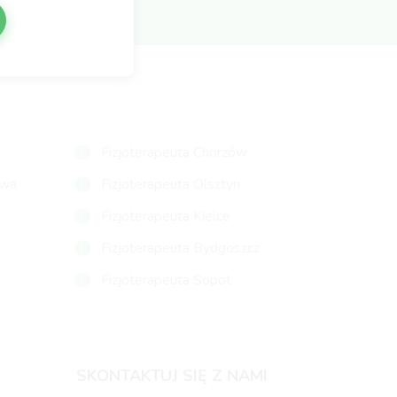
Fizjoterapeuta Chorzów
owa
Fizjoterapeuta Olsztyn
Fizjoterapeuta Kielce
Fizjoterapeuta Bydgoszcz
Fizjoterapeuta Sopot
SKONTAKTUJ SIĘ Z NAMI