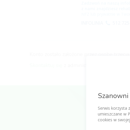
Zadzwoń na naszą infol
z nami znajdziesz rehab
NFZ lub prywatnie w Twoi
INFOLINIA
512 725
Konto zostało założone przez osobę trzeci
Skontaktuj się
z administracją serwisu aby
Szanowni 
Serwis korzysta 
umieszczane w P
cookies w swojej