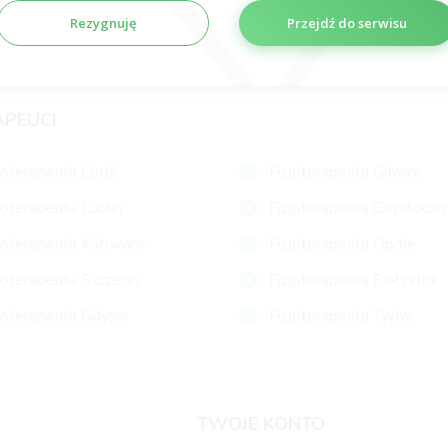
Rezygnuję
Przejdź do serwisu
APEUCI
joterapeuta Łódź
Fizjoterapeuta Gliwice
joterapeuta Lublin
Fizjoterapeuta Częstoch
joterapeuta Katowice
Fizjoterapeuta Opole
joterapeuta Szczecin
Fizjoterapeuta Białystok
joterapeuta Gdynia
Fizjoterapeuta Tychy
TWOJE KONTO