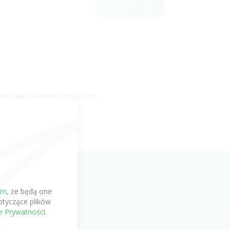
Zobacz profil
rządzać Twoim profilem.
em
, że będą one
tyczące plików
ce Prywatności
.