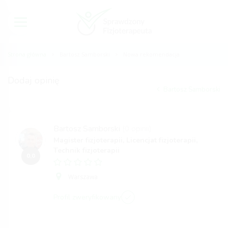
Strona główna
Bartosz Samborski
Nowa rekomendacja
Dodaj opinię
Bartosz Samborski
Bartosz Samborski
(0 opinii)
Magister fizjoterapii, Licencjat fizjoterapii,
Technik fizjoterapii
0,0
Warszawa
Profil zweryfikowany