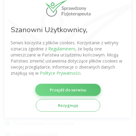
Fizjoterapeuta Warszawa
Fizjoterapeuta Wrocław
Fizjoterapeuta Kraków
Szanowni Użytkownicy,
Fizjoterapeuta Poznań
Serwis korzysta z plików cookies. Korzystanie z witryny
Fizjoterapeuta Gdańsk
oznacza zgodnie z
Regulaminem
, że będą one
umieszczane w Państwa urządzeniu końcowym. Mogą
Fizjoterapeuta Łódź
Państwo zmienić ustawienia dotyczące plików cookies w
swojej przeglądarce. Informacje o zbieranych danych
Fizjoterapeuta Lublin
znajdują się w
Polityce Prywatności
.
Fizjoterapeuta Katowice
Przejdź do serwisu
Fizjoterapeuta Szczecin
Fizjoterapeuta Gdynia
Rezygnuję
Fizjoterapeuta Gliwice
Fizjoterapeuta Częstochowa
Fizjoterapeuta Opole