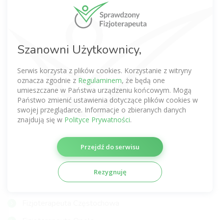
Fizjoterapeuta Warszawa
Fizjoterapeuta Wrocław
Fizjoterapeuta Kraków
Szanowni Użytkownicy,
Fizjoterapeuta Poznań
Serwis korzysta z plików cookies. Korzystanie z witryny
Fizjoterapeuta Gdańsk
oznacza zgodnie z
Regulaminem
, że będą one
umieszczane w Państwa urządzeniu końcowym. Mogą
Fizjoterapeuta Łódź
Państwo zmienić ustawienia dotyczące plików cookies w
swojej przeglądarce. Informacje o zbieranych danych
Fizjoterapeuta Lublin
znajdują się w
Polityce Prywatności
.
Fizjoterapeuta Katowice
Przejdź do serwisu
Fizjoterapeuta Szczecin
Fizjoterapeuta Gdynia
Rezygnuję
Fizjoterapeuta Gliwice
Fizjoterapeuta Częstochowa