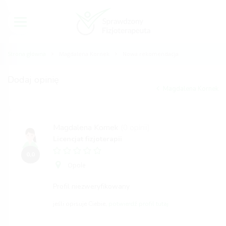
Strona główna
Magdalena Kornek
Nowa rekomendacja
Dodaj opinię
Magdalena Kornek
Magdalena Kornek
(0 opinii)
Licencjat fizjoterapii
0,0
Opole
Profil niezweryfikowany
jeśli opisuje Ciebie,
potwierdź profil tutaj