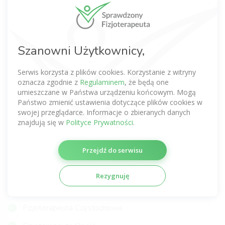
Fizjoterapeuta Warszawa
Fizjoterapeuta Wrocław
Fizjoterapeuta Kraków
Szanowni Użytkownicy,
Fizjoterapeuta Poznań
Serwis korzysta z plików cookies. Korzystanie z witryny
Fizjoterapeuta Gdańsk
oznacza zgodnie z
Regulaminem
, że będą one
umieszczane w Państwa urządzeniu końcowym. Mogą
Fizjoterapeuta Łódź
Państwo zmienić ustawienia dotyczące plików cookies w
swojej przeglądarce. Informacje o zbieranych danych
Fizjoterapeuta Lublin
znajdują się w
Polityce Prywatności
.
Fizjoterapeuta Katowice
Przejdź do serwisu
Fizjoterapeuta Szczecin
Fizjoterapeuta Gdynia
Rezygnuję
Fizjoterapeuta Gliwice
Fizjoterapeuta Częstochowa