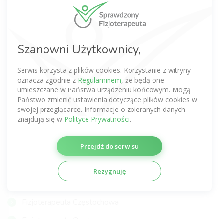
Fizjoterapeuta Warszawa
Fizjoterapeuta Wrocław
Fizjoterapeuta Kraków
Szanowni Użytkownicy,
Fizjoterapeuta Poznań
Serwis korzysta z plików cookies. Korzystanie z witryny
Fizjoterapeuta Gdańsk
oznacza zgodnie z
Regulaminem
, że będą one
umieszczane w Państwa urządzeniu końcowym. Mogą
Fizjoterapeuta Łódź
Państwo zmienić ustawienia dotyczące plików cookies w
swojej przeglądarce. Informacje o zbieranych danych
Fizjoterapeuta Lublin
znajdują się w
Polityce Prywatności
.
Fizjoterapeuta Katowice
Przejdź do serwisu
Fizjoterapeuta Szczecin
Fizjoterapeuta Gdynia
Rezygnuję
Fizjoterapeuta Gliwice
Fizjoterapeuta Częstochowa