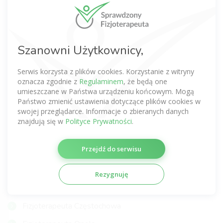
Fizjoterapeuta Warszawa
Fizjoterapeuta Wrocław
Fizjoterapeuta Kraków
Szanowni Użytkownicy,
Fizjoterapeuta Poznań
Serwis korzysta z plików cookies. Korzystanie z witryny
Fizjoterapeuta Gdańsk
oznacza zgodnie z
Regulaminem
, że będą one
umieszczane w Państwa urządzeniu końcowym. Mogą
Fizjoterapeuta Łódź
Państwo zmienić ustawienia dotyczące plików cookies w
swojej przeglądarce. Informacje o zbieranych danych
Fizjoterapeuta Lublin
znajdują się w
Polityce Prywatności
.
Fizjoterapeuta Katowice
Przejdź do serwisu
Fizjoterapeuta Szczecin
Fizjoterapeuta Gdynia
Rezygnuję
Fizjoterapeuta Gliwice
Fizjoterapeuta Częstochowa