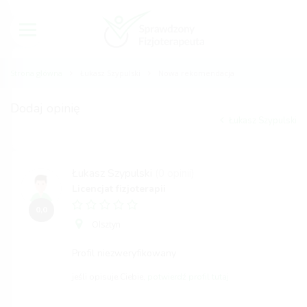
Strona główna
Łukasz Szypulski
Nowa rekomendacja
Dodaj opinię
Łukasz Szypulski
Łukasz Szypulski
(0 opinii)
Licencjat fizjoterapii
0,0
Olsztyn
Profil niezweryfikowany
jeśli opisuje Ciebie,
potwierdź profil tutaj