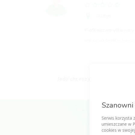
Olsztyn
Profil niezweryfikowany
jeśli opisuje Ciebie,
potwierdź 
Jeśli chcesz dodać swoją opini
Szanowni 
Serwis korzysta 
umieszczane w P
cookies w swojej