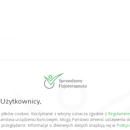
profil tutaj
ę, musisz się zalogować.
Kliknij tutaj
aby się zalogowa
Użytkownicy,
Zapisz się do newslettera o fizjoterapii
z plików cookies. Korzystanie z witryny oznacza zgodnie z
Regulamin
aństwa urządzeniu końcowym. Mogą Państwo zmienić ustawienia do
 przeglądarce. Informacje o zbieranych danych znajdują się w
Polity