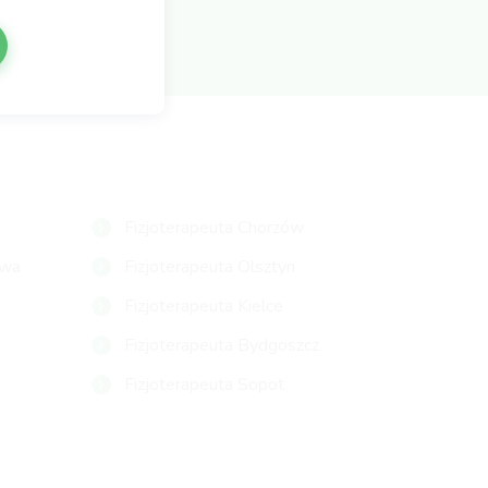
Fizjoterapeuta Chorzów
owa
Fizjoterapeuta Olsztyn
Fizjoterapeuta Kielce
Fizjoterapeuta Bydgoszcz
Fizjoterapeuta Sopot