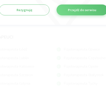
Subskrybuj
Rezygnuję
Przejdź do serwisu
APEUCI
joterapeuta Łódź
Fizjoterapeuta Gliwice
joterapeuta Lublin
Fizjoterapeuta Częstoch
joterapeuta Katowice
Fizjoterapeuta Opole
joterapeuta Szczecin
Fizjoterapeuta Białystok
joterapeuta Gdynia
Fizjoterapeuta Tychy