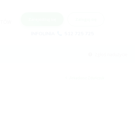
Zarejestruj się
Zaloguj się
NTÓW
INFOLINIA
512 725 725
Zgłoś nadużycie
Arkadiusz Zduńczuk