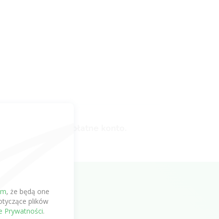
ć lub założyć bezpłatne konto.
em
, że będą one
tyczące plików
ce Prywatności
.