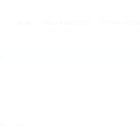
BLOG
TABLICA OGŁOSZEŃ
PYTANIA PACJE
ja
uk
(0 opinii)