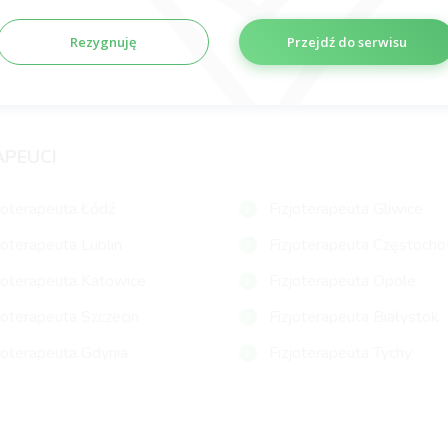
Subskrybuj
Rezygnuję
Przejdź do serwisu
APEUCI
joterapeuta Łódź
Fizjoterapeuta Gliwice
joterapeuta Lublin
Fizjoterapeuta Częstoch
joterapeuta Katowice
Fizjoterapeuta Opole
joterapeuta Szczecin
Fizjoterapeuta Białystok
joterapeuta Gdynia
Fizjoterapeuta Tychy