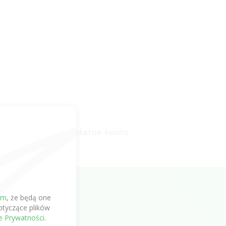
ć lub założyć bezpłatne konto.
em
, że będą one
tyczące plików
ce Prywatności
.