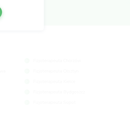
Fizjoterapeuta Chorzów
owa
Fizjoterapeuta Olsztyn
Fizjoterapeuta Kielce
Fizjoterapeuta Bydgoszcz
Fizjoterapeuta Sopot