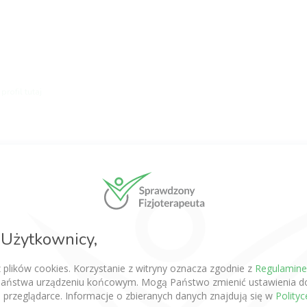
profil tutaj
ę, musisz się zalogować.
Kliknij tutaj
aby się zalogowa
Użytkownicy,
Zapisz się do newslettera o fizjoterapii
z plików cookies. Korzystanie z witryny oznacza zgodnie z
Regulamin
aństwa urządzeniu końcowym. Mogą Państwo zmienić ustawienia do
 przeglądarce. Informacje o zbieranych danych znajdują się w
Polity