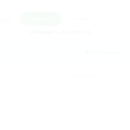
Zarejestruj się
Zaloguj się
NTÓW
INFOLINIA
512 725 725
Zgłoś nadużycie
Mirosława Bloch