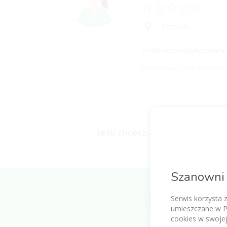
Szczecin
Profil niezweryfikowany
jeśli opisuje Ciebie,
potwierdź 
Jeśli chcesz dodać swoją opini
Szanowni 
Serwis korzysta 
umieszczane w P
cookies w swojej