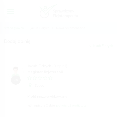
Strona główna
Jakub Fidrych
Nowa rekomendacja
Dodaj opinię
Jakub Fidrych
Jakub Fidrych
(0 opinii)
Magister fizjoterapii
0,0
Sopot
Profil niezweryfikowany
jeśli opisuje Ciebie,
potwierdź profil tutaj