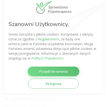
Fizjoterapeuta Warszawa
Fizjoterapeuta Wrocław
Fizjoterapeuta Kraków
Szanowni Użytkownicy,
Fizjoterapeuta Poznań
Serwis korzysta z plików cookies. Korzystanie z witryny
Fizjoterapeuta Gdańsk
oznacza zgodnie z
Regulaminem
, że będą one
umieszczane w Państwa urządzeniu końcowym. Mogą
Fizjoterapeuta Łódź
Państwo zmienić ustawienia dotyczące plików cookies w
swojej przeglądarce. Informacje o zbieranych danych
Fizjoterapeuta Lublin
znajdują się w
Polityce Prywatności
.
Fizjoterapeuta Katowice
Przejdź do serwisu
Fizjoterapeuta Szczecin
Fizjoterapeuta Gdynia
Rezygnuję
Fizjoterapeuta Gliwice
Fizjoterapeuta Częstochowa