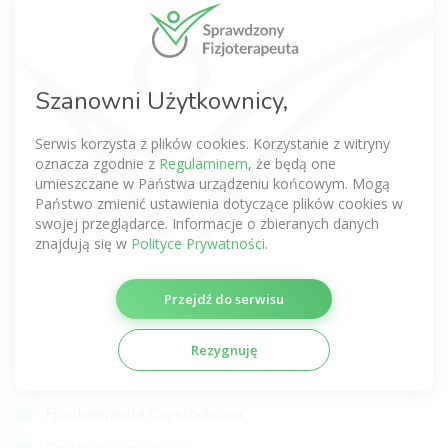
Fizjoterapeuta Warszawa
Fizjoterapeuta Wrocław
Fizjoterapeuta Kraków
Szanowni Użytkownicy,
Fizjoterapeuta Poznań
Serwis korzysta z plików cookies. Korzystanie z witryny
Fizjoterapeuta Gdańsk
oznacza zgodnie z
Regulaminem
, że będą one
umieszczane w Państwa urządzeniu końcowym. Mogą
Fizjoterapeuta Łódź
Państwo zmienić ustawienia dotyczące plików cookies w
swojej przeglądarce. Informacje o zbieranych danych
Fizjoterapeuta Lublin
znajdują się w
Polityce Prywatności
.
Fizjoterapeuta Katowice
Przejdź do serwisu
Fizjoterapeuta Szczecin
Fizjoterapeuta Gdynia
Rezygnuję
Fizjoterapeuta Gliwice
Fizjoterapeuta Częstochowa