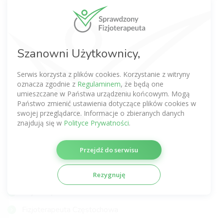
Fizjoterapeuta Warszawa
Fizjoterapeuta Wrocław
Szanowni Użytkownicy,
Fizjoterapeuta Kraków
Fizjoterapeuta Poznań
Serwis korzysta z plików cookies. Korzystanie z witryny
oznacza zgodnie z
Regulaminem
, że będą one
Fizjoterapeuta Gdańsk
umieszczane w Państwa urządzeniu końcowym. Mogą
Państwo zmienić ustawienia dotyczące plików cookies w
Fizjoterapeuta Łódź
swojej przeglądarce. Informacje o zbieranych danych
Fizjoterapeuta Lublin
znajdują się w
Polityce Prywatności
.
Fizjoterapeuta Katowice
Przejdź do serwisu
Fizjoterapeuta Szczecin
Fizjoterapeuta Gdynia
Rezygnuję
Fizjoterapeuta Gliwice
Fizjoterapeuta Częstochowa