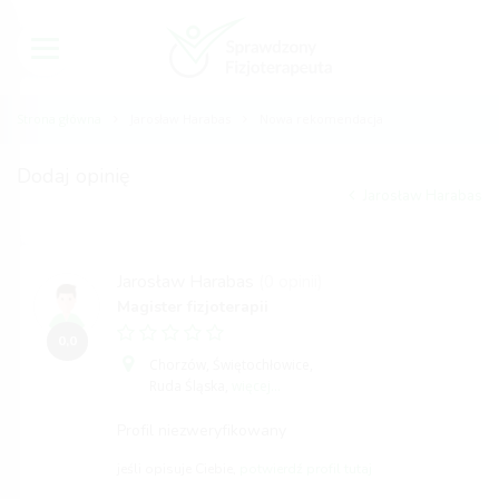
Strona główna
Jarosław Harabas
Nowa rekomendacja
Dodaj opinię
Jarosław Harabas
Jarosław Harabas
(0 opinii)
Magister fizjoterapii
0,0
Chorzów,
Świętochłowice,
Ruda Śląska,
więcej...
Profil niezweryfikowany
jeśli opisuje Ciebie,
potwierdź profil tutaj