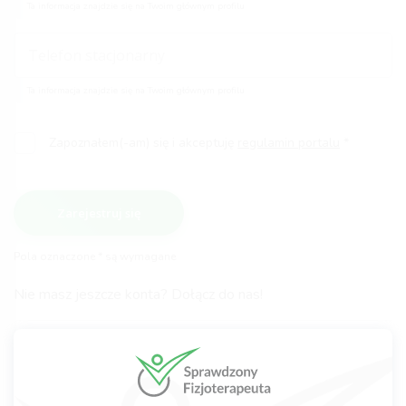
Ta informacja znajdzie się na Twoim głównym profilu
Ta informacja znajdzie się na Twoim głównym profilu
Zapoznałem(-am) się i akceptuję
regulamin portalu
Zarejestruj się
Pola oznaczone * są wymagane
Nie masz jeszcze konta? Dołącz do nas!
Po zarejestrowaniu pamiętaj aby:
potwierdzić link rejestracyjny wysłany na Twojego maila