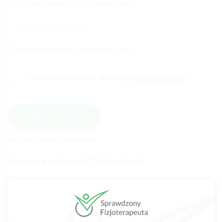
Ta informacja znajdzie się na Twoim głównym profilu
Ta informacja znajdzie się na Twoim głównym profilu
Zapoznałem(-am) się i akceptuję
regulamin portalu
Zarejestruj się
Pola oznaczone * są wymagane
Nie masz jeszcze konta? Dołącz do nas!
Po zarejestrowaniu pamiętaj aby:
potwierdzić link rejestracyjny wysłany na Twojego maila