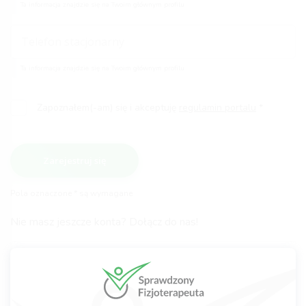
Ta informacja znajdzie się na Twoim głównym profilu
Ta informacja znajdzie się na Twoim głównym profilu
Zapoznałem(-am) się i akceptuję
regulamin portalu
Zarejestruj się
Pola oznaczone * są wymagane
Nie masz jeszcze konta? Dołącz do nas!
Po zarejestrowaniu pamiętaj aby:
potwierdzić link rejestracyjny wysłany na Twojego maila