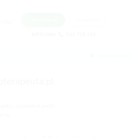
Zarejestruj się
Zaloguj się
NTÓW
INFOLINIA
512 725 725
Zgłoś nadużycie
oterapeuta.pl
nto i uzupełnić profil.
ania
.