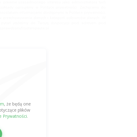
 prawnie uzasadnionego interesu jako administratora tych
rzykłady opisujemy w Polityce prywatności. Zachęcamy do
ozostałymi informacjami dostępnymi w Polityce prywatności,
w przechowywania danych i kategorii odbiorców danych. W
ek pytań jesteśmy do Twojej dyspozycji pod adresem pod
prawdzonyfizjoterapeuta.pl
em
, że będą one
tyczące plików
ce Prywatności
.