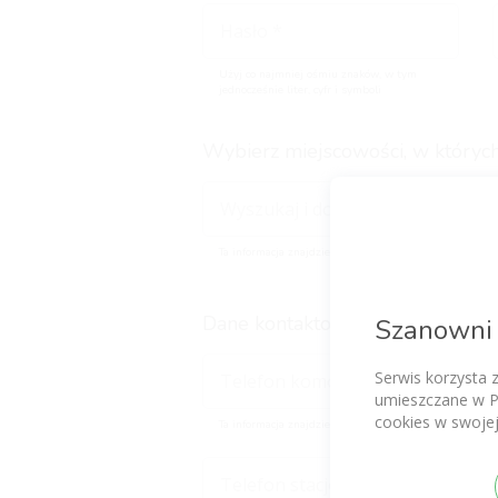
Użyj co najmniej ośmiu znaków, w tym
jednocześnie liter, cyfr i symboli
Wybierz miejscowości, w których
Ta informacja znajdzie się na Twoim głównym profilu
Dane kontaktowe dla pacjentów (
Szanowni 
Serwis korzysta 
umieszczane w P
cookies w swojej
Ta informacja znajdzie się na Twoim głównym profilu