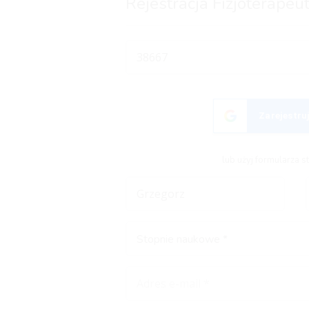
Rejestracja Fizjoterapeu
Zarejestruj
lub użyj formularza 
Stopnie naukowe *