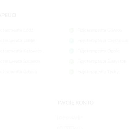
APEUCI
joterapeuta Łódź
Fizjoterapeuta Gliwice
joterapeuta Lublin
Fizjoterapeuta Częstoch
joterapeuta Katowice
Fizjoterapeuta Opole
joterapeuta Szczecin
Fizjoterapeuta Białystok
joterapeuta Gdynia
Fizjoterapeuta Tychy
TWOJE KONTO
LOGOWANIE
REJESTRACJA