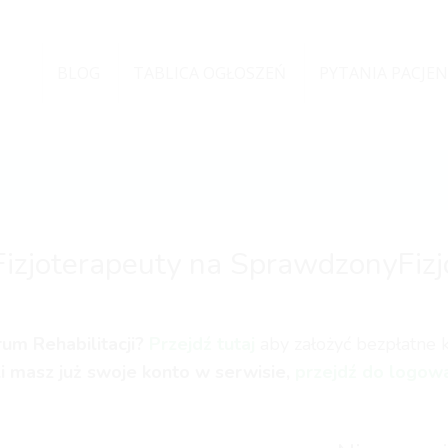
BLOG
TABLICA OGŁOSZEŃ
PYTANIA PACJE
Fizjoterapeuty na SprawdzonyFizj
um Rehabilitacji?
Przejdź tutaj
aby założyć bezpłatne ko
li masz już swoje konto w serwisie,
przejdź do logow