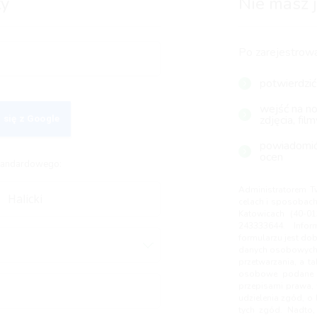
ty
Nie masz j
Po zarejestrowa
potwierdzić
wejść na now
zdjęcia, film
 się z Google
powiadomić
ocen
standardowego:
Administratorem T
celach i sposobach 
Katowicach (40-01
243333644. Info
formularzu jest dob
danych osobowych, 
przetwarzania, a t
osobowe podane p
przepisami prawa, 
udzielenia zgód, o 
tych zgód. Nadto,