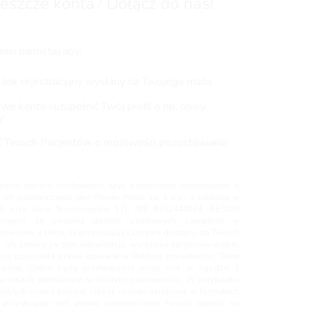
eszcze konta? Dołącz do nas!
niu pamiętaj aby:
 link rejestracyjny wysłany na Twojego maila
e konto i uzupełnić Twój profil o np. opisy,
y
 Twoich Pacjentów o możliwości pozostawiania
woich danych osobowych, czyli podmiotem decydującym o
ich przetwarzania, jest Proven Medic sp. z o.o., z siedzibą w
3 przy ulicy Staromiejskiej 17), NIP 6252449234, REGON
rmujemy, że podanie danych osobowych zawartych w
rowolne, a także, że przysługują Ci prawa dostępu do Twoich
ich zmiany (w tym aktualizacji), wyrażenia sprzeciwu wobec
akże pozostałe prawa opisane w Polityce prywatności. Dane
rzez Ciebie będą przetwarzane przez nas w zgodzie z
w celach określonych w Polityce poprawności. W przypadku
których mowa poniżej, cele te zostały określone w formułach
 przysługuje nam prawo przetwarzania Twoich danych na