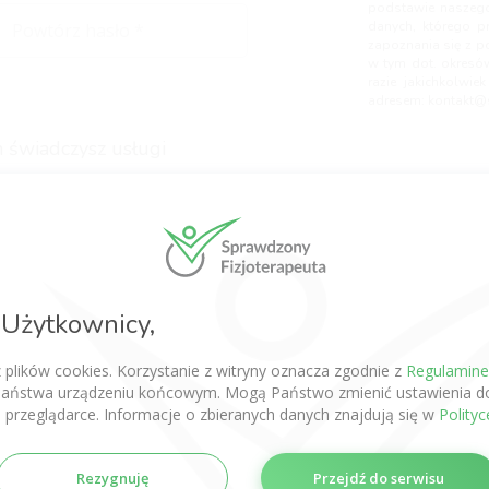
podstawie naszego
danych, którego p
zapoznania się z p
w tym dot. okresó
razie jakichkolwi
adresem:
kontakt@s
 świadczysz usługi
wpisz min. 1 kontakt)
Użytkownicy,
z plików cookies. Korzystanie z witryny oznacza zgodnie z
Regulamin
aństwa urządzeniu końcowym. Mogą Państwo zmienić ustawienia do
 przeglądarce. Informacje o zbieranych danych znajdują się w
Polity
Rezygnuję
Przejdź do serwisu