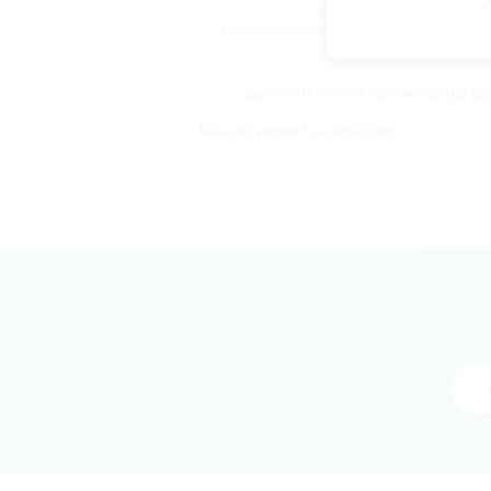
Ta informacja znajdzie się na Twoim głównym profilu
Zapoznałem(-am) się i akceptuję
re
Pola oznaczone * są wymagane