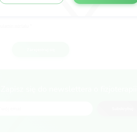
gulamin portalu
Zarejestruj się
Zapisz się do newslettera o fizjoterapii
Subskrybuj