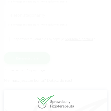
Ta informacja znajdzie się na Twoim głównym profilu
Ta informacja znajdzie się na Twoim głównym profilu
Zapoznałem(-am) się i akceptuję
regulamin portalu
Zarejestruj się
Pola oznaczone * są wymagane
Nie masz jeszcze konta? Dołącz do nas!
Po zarejestrowaniu pamiętaj aby:
potwierdzić link rejestracyjny wysłany na Twojego maila