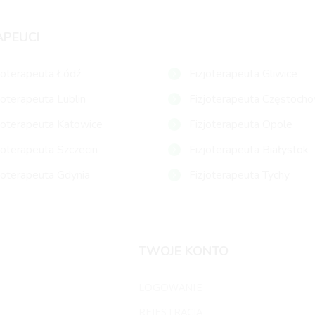
APEUCI
joterapeuta Łódź
Fizjoterapeuta Gliwice
joterapeuta Lublin
Fizjoterapeuta Częstoch
joterapeuta Katowice
Fizjoterapeuta Opole
joterapeuta Szczecin
Fizjoterapeuta Białystok
joterapeuta Gdynia
Fizjoterapeuta Tychy
TWOJE KONTO
LOGOWANIE
REJESTRACJA