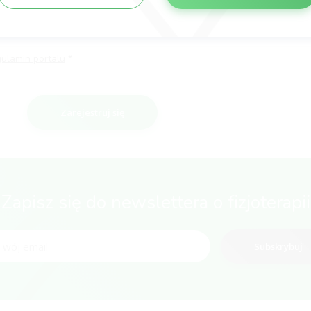
gulamin portalu
Zarejestruj się
Zapisz się do newslettera o fizjoterapii
Subskrybuj