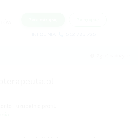
Zarejestruj się
Zaloguj się
NTÓW
INFOLINIA
512 725 725
Zgłoś nadużycie
oterapeuta.pl
nto i uzupełnić profil.
ania
.