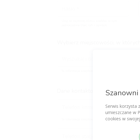
Użyj co najmniej ośmiu znaków, w tym
jednocześnie liter, cyfr i symboli
Wybierz miejscowości, w których
Ta informacja znajdzie się na Twoim głównym profilu
Dane kontaktowe dla pacjentów (
Szanowni 
Serwis korzysta 
umieszczane w P
cookies w swojej
Ta informacja znajdzie się na Twoim głównym profilu