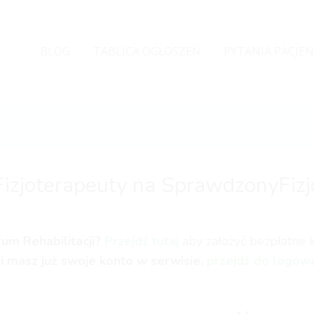
BLOG
TABLICA OGŁOSZEŃ
PYTANIA PACJE
Fizjoterapeuty na SprawdzonyFizj
um Rehabilitacji?
Przejdź tutaj
aby założyć bezpłatne ko
li masz już swoje konto w serwisie,
przejdź do logow