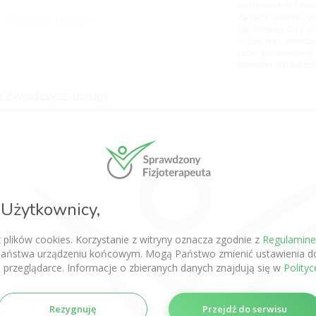
podstawie naszego
danych, którego p
zapoznania się z p
w tym dot. okresó
razie jakichkolwi
adresem:
kontakt@s
 świadczysz usługi
wpisz min. 1 kontakt)
Użytkownicy,
z plików cookies. Korzystanie z witryny oznacza zgodnie z
Regulamin
aństwa urządzeniu końcowym. Mogą Państwo zmienić ustawienia do
 przeglądarce. Informacje o zbieranych danych znajdują się w
Polity
Rezygnuję
Przejdź do serwisu