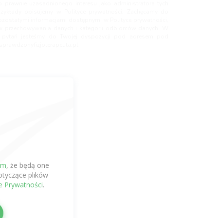
 prawnie uzasadnionego interesu jako administratora tych
rzykłady opisujemy w Polityce prywatności. Zachęcamy do
ozostałymi informacjami dostępnymi w Polityce prywatności,
w przechowywania danych i kategorii odbiorców danych. W
ek pytań jesteśmy do Twojej dyspozycji pod adresem pod
prawdzonyfizjoterapeuta.pl
em
, że będą one
tyczące plików
ce Prywatności
.