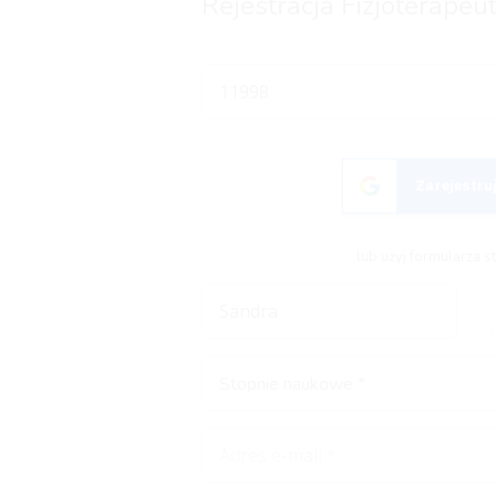
Rejestracja Fizjoterapeu
Zarejestruj
lub użyj formularza 
Stopnie naukowe *