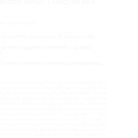
eszcze konta? Dołącz do nas!
niu pamiętaj aby:
 link rejestracyjny wysłany na Twojego maila
e konto i uzupełnić Twój profil o np. opisy,
y
 Twoich Pacjentów o możliwości pozostawiania
woich danych osobowych, czyli podmiotem decydującym o
ich przetwarzania, jest Proven Medic sp. z o.o., z siedzibą w
3 przy ulicy Staromiejskiej 17), NIP 6252449234, REGON
rmujemy, że podanie danych osobowych zawartych w
rowolne, a także, że przysługują Ci prawa dostępu do Twoich
ich zmiany (w tym aktualizacji), wyrażenia sprzeciwu wobec
akże pozostałe prawa opisane w Polityce prywatności. Dane
rzez Ciebie będą przetwarzane przez nas w zgodzie z
w celach określonych w Polityce poprawności. W przypadku
których mowa poniżej, cele te zostały określone w formułach
 przysługuje nam prawo przetwarzania Twoich danych na