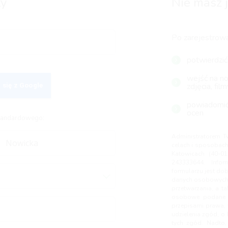
ty
Nie masz j
Po zarejestrowa
potwierdzić
wejść na now
zdjęcia, film
 się z Google
powiadomić
ocen
standardowego:
Administratorem T
celach i sposobach 
Katowicach (40-01
243333644. Info
formularzu jest dob
danych osobowych, 
przetwarzania, a t
osobowe podane p
przepisami prawa, 
udzielenia zgód, o 
tych zgód. Nadto,