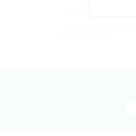
Ta informacja znajdzie się na Twoim głównym profilu
Zapoznałem(-am) się i akceptuję
re
Pola oznaczone * są wymagane