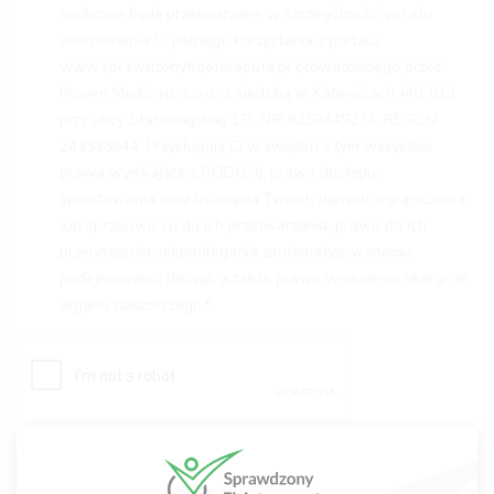
osobowe będą przetwarzane w szczególności w celu
umożliwienia Ci pełnego korzystania z portalu
www.sprawdzonyfizjoteraputa.pl prowadzonego przez
Proven Medic sp. z o.o., z siedzibą w Katowicach (40-013
przy ulicy Staromiejskiej 17), NIP 6252449234, REGON
243333644. Przysługują Ci w związku z tym wszystkie
prawa wynikające z RODO, tj. prawo dostępu,
sprostowania oraz usunięcia Twoich danych, ograniczenia
lub sprzeciwu co do ich przetwarzania, prawo do ich
przenoszenia, niepodlegania zautomatyzowanemu
podejmowaniu decyzji, a także prawo wniesienia skargi do
organu nadzorczego.*
Wyślij wiadomość