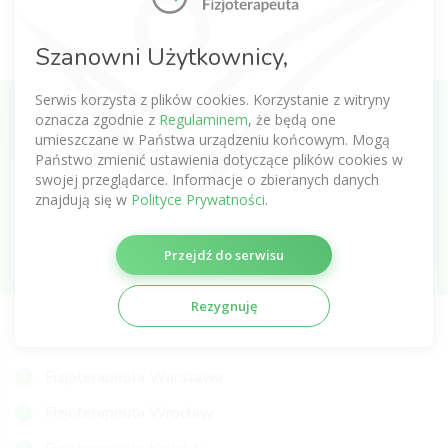
Pola oznaczone * są wymagane. Aby zapoznać się z pełną treścią
Szanowni Użytkownicy,
informacji zapoznaj się z
Polityką prywatności
.
Serwis korzysta z plików cookies. Korzystanie z witryny
oznacza zgodnie z
Regulaminem
, że będą one
Zapisz się do newslettera o fizjoterapii
umieszczane w Państwa urządzeniu końcowym. Mogą
Państwo zmienić ustawienia dotyczące plików cookies w
swojej przeglądarce. Informacje o zbieranych danych
znajdują się w
Polityce Prywatności
.
Subskrybuj
Przejdź do serwisu
Rezygnuję
NAJCZĘŚCIEJ WYSZUKIWANI FIZJOTERAPEUCI
Fizjoterapeuta Warszawa
Fizjoterapeuta Wrocław