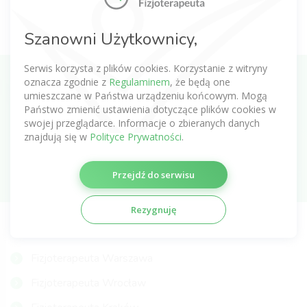
Pola oznaczone * są wymagane. Aby zapoznać się z pełną treścią
Szanowni Użytkownicy,
informacji zapoznaj się z
Polityką prywatności
.
Serwis korzysta z plików cookies. Korzystanie z witryny
oznacza zgodnie z
Regulaminem
, że będą one
Zapisz się do newslettera o fizjoterapii
umieszczane w Państwa urządzeniu końcowym. Mogą
Państwo zmienić ustawienia dotyczące plików cookies w
swojej przeglądarce. Informacje o zbieranych danych
znajdują się w
Polityce Prywatności
.
Subskrybuj
Przejdź do serwisu
Rezygnuję
NAJCZĘŚCIEJ WYSZUKIWANI FIZJOTERAPEUCI
Fizjoterapeuta Warszawa
Fizjoterapeuta Wrocław