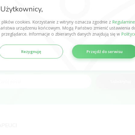
Użytkownicy,
cią informacji zapoznaj się z
Polityką prywatności
.
z plików cookies. Korzystanie z witryny oznacza zgodnie z
Regulamin
aństwa urządzeniu końcowym. Mogą Państwo zmienić ustawienia do
 przeglądarce. Informacje o zbieranych danych znajdują się w
Polity
Rezygnuję
Przejdź do serwisu
Zapisz się do newslettera o fizjoterapii
Subskrybuj
APEUCI