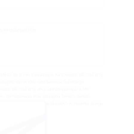
ic sp. z o.o., z siedzibą w Katowicach (40-013 przy
zególności w celu umożliwienia Ci pełnego
cach (40-013 przy ulicy Staromiejskiej 17), NIP
u, sprostowania oraz usunięcia Twoich danych,
dejmowaniu decyzji, a także prawo wniesienia skargi