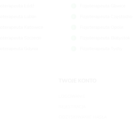
joterapeuta Łódź
Fizjoterapeuta Gliwice
joterapeuta Lublin
Fizjoterapeuta Częstoch
joterapeuta Katowice
Fizjoterapeuta Opole
joterapeuta Szczecin
Fizjoterapeuta Białystok
joterapeuta Gdynia
Fizjoterapeuta Tychy
TWOJE KONTO
LOGOWANIE
REJESTRACJA
ODZYSKIWANIE HASŁA