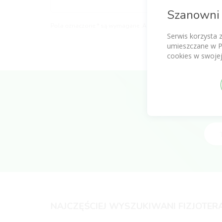
Szanowni 
Pola oznaczone * są wymagane. Aby zapoznać się z pełną treś
Serwis korzysta 
umieszczane w P
cookies w swojej
NAJCZĘŚCIEJ WYSZUKIWANI FIZJOTER