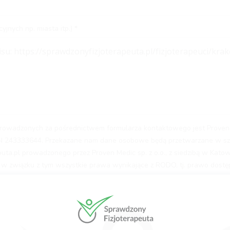
yjnych np. miasta itp.)
wadzonych za pośrednictwem formularza kontaktowego jest Proven Med
GON 243333644. Przekazane nam dane osobowe będą przetwarzane w szc
ta.pl prowadzonego przez Proven Medic sp. z o.o., z siedzibą w Katowi
 związku z tym wszystkie prawa wynikające z RODO, tj. prawo dostęp
zania, prawo do ich przenoszenia, niepodlegania zautomatyzowanemu po