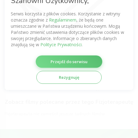
Szanowni Użytkownicy,
Bądź pierwszy
Serwis korzysta z plików cookies. Korzystanie z witryny
Zobacz komentarze tego Fizjoterapeuty
oznacza zgodnie z
Regulaminem
, że będą one
uzyskane z innych serwisów
umieszczane w Państwa urządzeniu końcowym. Mogą
Państwo zmienić ustawienia dotyczące plików cookies w
Nie dodano jeszcze żadnej opinii.
swojej przeglądarce. Informacje o zbieranych danych
znajdują się w
Polityce Prywatności
.
Certyfikaty fizjoterapeutyczne
Przejdź do serwisu
Fizjoterapeuta nie zamieścił jeszcze żadnych certyfikatów.
Galeria Fizjoterapeuty
Rezygnuję
Fizjoterapeuta nie zamieścił jeszcze żadnych zdjęć.
Zobacz filmy polecane przez tego Fizjoterapeutę
Fizjoterapeuta nie zamieścił jeszcze żadnych filmów.