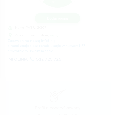
Dodaj opinię
Numer PWZFz:
20997
Zabrze,
Gliwice,
Bytom,
więcej...
Zadzwoń na naszą infolinię
z nami znajdziesz rehabilitację
w ramach NFZ lub
prywatnie w Twoim mieście.
INFOLINIA
512 725 725
Profil niezweryfikowany