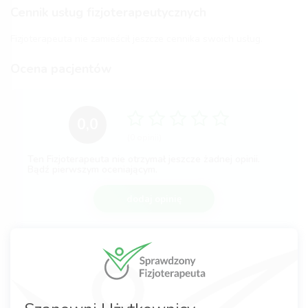
Cennik usług fizjoterapeutycznych
Fizjoterapeuta nie zamieścił jeszcze cennika swoich usług.
Ocena pacjentów
0,0
(0 opinii)
Ten Fizjoterapeuta nie otrzymał jeszcze żadnej opinii.
Bądź pierwszym oceniającym.
dodaj opinię
Komentarze po wizycie
Nie dodano jeszcze żadnej opinii.