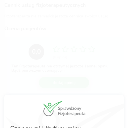
Cennik usług fizjoterapeutycznych
Fizjoterapeuta nie zamieścił jeszcze cennika swoich usług.
Ocena pacjentów
0,0
(0 opinii)
Ten Fizjoterapeuta nie otrzymał jeszcze żadnej opinii.
Bądź pierwszym oceniającym.
dodaj opinię
Komentarze po wizycie
Nie dodano jeszcze żadnej opinii.