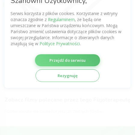
Szanowni Użytkownicy,
Bądź pierwszy
Serwis korzysta z plików cookies. Korzystanie z witryny
Zobacz komentarze tego Fizjoterapeuty
oznacza zgodnie z
Regulaminem
, że będą one
uzyskane z innych serwisów
umieszczane w Państwa urządzeniu końcowym. Mogą
Państwo zmienić ustawienia dotyczące plików cookies w
Nie dodano jeszcze żadnej opinii.
swojej przeglądarce. Informacje o zbieranych danych
znajdują się w
Polityce Prywatności
.
Certyfikaty fizjoterapeutyczne
Przejdź do serwisu
Fizjoterapeuta nie zamieścił jeszcze żadnych certyfikatów.
Galeria Fizjoterapeuty
Rezygnuję
Fizjoterapeuta nie zamieścił jeszcze żadnych zdjęć.
Zobacz filmy polecane przez tego Fizjoterapeutę
Fizjoterapeuta nie zamieścił jeszcze żadnych filmów.