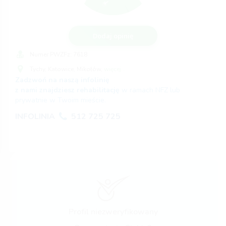
Dodaj opinię
Numer PWZFz:
7618
Tychy,
Katowice,
Mikołów,
więcej...
Zadzwoń na naszą infolinię
z nami znajdziesz rehabilitację
w ramach NFZ lub
prywatnie w Twoim mieście.
INFOLINIA
512 725 725
Profil niezweryfikowany