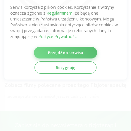
Zobacz komentarze tego Fizjoterapeuty
Serwis korzysta z plików cookies. Korzystanie z witryny
uzyskane z innych serwisów
oznacza zgodnie z
Regulaminem
, że będą one
umieszczane w Państwa urządzeniu końcowym. Mogą
Nie dodano jeszcze żadnej opinii.
Państwo zmienić ustawienia dotyczące plików cookies w
swojej przeglądarce. Informacje o zbieranych danych
Certyfikaty fizjoterapeutyczne
znajdują się w
Polityce Prywatności
.
Fizjoterapeuta nie zamieścił jeszcze żadnych certyfikatów.
Przejdź do serwisu
Galeria Fizjoterapeuty
Rezygnuję
Fizjoterapeuta nie zamieścił jeszcze żadnych zdjęć.
Zobacz filmy polecane przez tego Fizjoterapeutę
Fizjoterapeuta nie zamieścił jeszcze żadnych filmów.
Zapisz się do newslettera o fizjoterapii