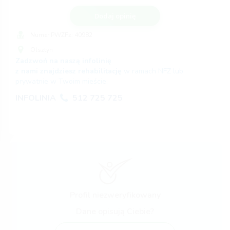
Dodaj opinię
Numer PWZFz:
40982
Olsztyn
Zadzwoń na naszą infolinię
z nami znajdziesz rehabilitację
w ramach NFZ lub
prywatnie w Twoim mieście.
INFOLINIA
512 725 725
Profil niezweryfikowany
Dane opisują Ciebie?