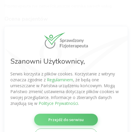
Fizjoterapeuta nie zamieścił jeszcze cennika swoich usług.
Ocena pacjentów
0,0
(0 opinii)
Ten Fizjoterapeuta nie otrzymał jeszcze żadnej opinii.
Szanowni Użytkownicy,
Bądź pierwszym oceniającym.
Serwis korzysta z plików cookies. Korzystanie z witryny
dodaj opinię
oznacza zgodnie z
Regulaminem
, że będą one
umieszczane w Państwa urządzeniu końcowym. Mogą
Państwo zmienić ustawienia dotyczące plików cookies w
swojej przeglądarce. Informacje o zbieranych danych
Komentarze po wizycie
znajdują się w
Polityce Prywatności
.
Nie dodano jeszcze żadnej opinii.
Przejdź do serwisu
Bądź pierwszy