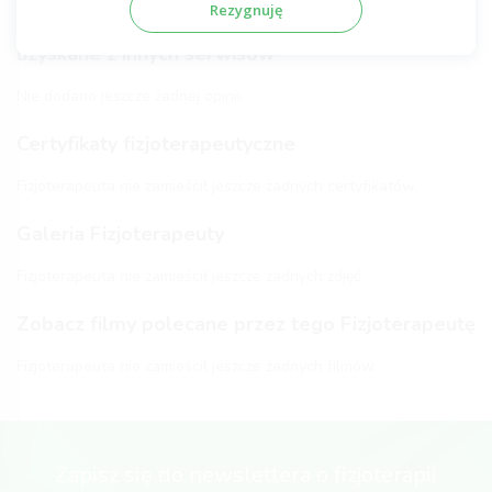
Rezygnuję
Zobacz komentarze tego Fizjoterapeuty
uzyskane z innych serwisów
Nie dodano jeszcze żadnej opinii.
Certyfikaty fizjoterapeutyczne
Fizjoterapeuta nie zamieścił jeszcze żadnych certyfikatów.
Galeria Fizjoterapeuty
Fizjoterapeuta nie zamieścił jeszcze żadnych zdjęć.
Zobacz filmy polecane przez tego Fizjoterapeutę
Fizjoterapeuta nie zamieścił jeszcze żadnych filmów.
Zapisz się do newslettera o fizjoterapii