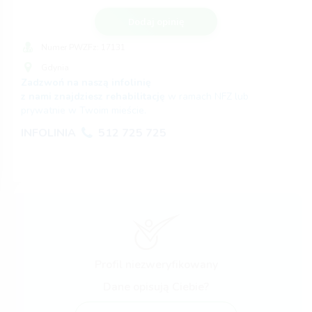
Dodaj opinię
Numer PWZFz:
17131
Gdynia
Zadzwoń na naszą infolinię
z nami znajdziesz rehabilitację
w ramach NFZ lub
prywatnie w Twoim mieście.
INFOLINIA
512 725 725
Profil niezweryfikowany
Dane opisują Ciebie?