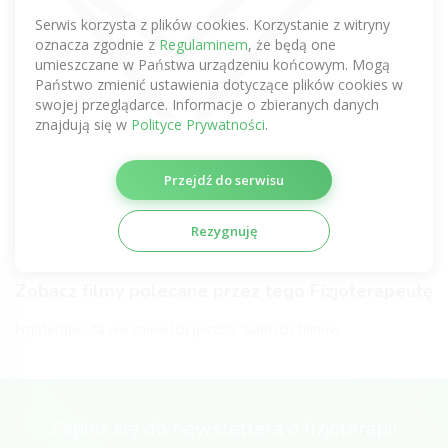
Zobacz komentarze tego Fizjoterapeuty
Serwis korzysta z plików cookies. Korzystanie z witryny
uzyskane z innych serwisów
oznacza zgodnie z
Regulaminem
, że będą one
umieszczane w Państwa urządzeniu końcowym. Mogą
Nie dodano jeszcze żadnej opinii.
Państwo zmienić ustawienia dotyczące plików cookies w
swojej przeglądarce. Informacje o zbieranych danych
Certyfikaty fizjoterapeutyczne
znajdują się w
Polityce Prywatności
.
Fizjoterapeuta nie zamieścił jeszcze żadnych certyfikatów.
Przejdź do serwisu
Galeria Fizjoterapeuty
Rezygnuję
Fizjoterapeuta nie zamieścił jeszcze żadnych zdjęć.
Zobacz filmy polecane przez tego Fizjoterapeutę
Fizjoterapeuta nie zamieścił jeszcze żadnych filmów.
Zapisz się do newslettera o fizjoterapii