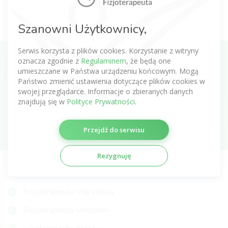
Pola oznaczone * są wymagane. Aby zapoznać się z pełną treścią
Szanowni Użytkownicy,
informacji zapoznaj się z
Polityką prywatności
.
Serwis korzysta z plików cookies. Korzystanie z witryny
oznacza zgodnie z
Regulaminem
, że będą one
Zapisz się do newslettera o fizjoterapii
umieszczane w Państwa urządzeniu końcowym. Mogą
Państwo zmienić ustawienia dotyczące plików cookies w
swojej przeglądarce. Informacje o zbieranych danych
znajdują się w
Polityce Prywatności
.
Subskrybuj
Przejdź do serwisu
Rezygnuję
NAJCZĘŚCIEJ WYSZUKIWANI FIZJOTERAPEUCI
Fizjoterapeuta Warszawa
Fizjoterapeuta Wrocław