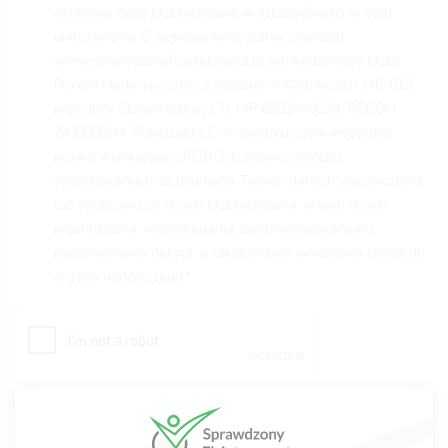
osobowe będą przetwarzane w szczególności w celu
umożliwienia Ci pełnego korzystania z portalu
www.sprawdzonyfizjoteraputa.pl prowadzonego przez
Proven Medic sp. z o.o., z siedzibą w Katowicach (40-013
przy ulicy Staromiejskiej 17), NIP 6252449234, REGON
243333644. Przysługują Ci w związku z tym wszystkie
prawa wynikające z RODO, tj. prawo dostępu,
sprostowania oraz usunięcia Twoich danych, ograniczenia
lub sprzeciwu co do ich przetwarzania, prawo do ich
przenoszenia, niepodlegania zautomatyzowanemu
podejmowaniu decyzji, a także prawo wniesienia skargi do
organu nadzorczego.*
Wyślij wiadomość